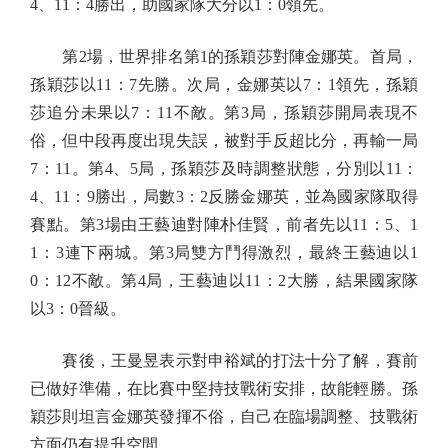
4、11：4勝出，助國家隊大分以1：0領先。
第2場，世界排名第1的孫穎莎對陣金娜英。首局，
孫穎莎以11：7先勝。次局，金娜英以7：1領先，孫穎
莎追分未果以7：11不敵。第3局，孫穎莎開局表現不
俗，但中段再度出現失誤，被對手反超比分，再輸一局
7：11。第4、5局，孫穎莎及時調整狀態，分別以11：
4、11：9勝出，局數3：2反勝金娜英，並為國家隊取得
賽點。第3場由王藝迪對陣朴佳賢，前者先以11：5、1
1：3連下兩城。第3局雙方鬥得激烈，最終王藝迪以1
0：12不敵。第4局，王藝迪以11：2大勝，結果國家隊
以3：0晉級。
賽後，王曼昱表示對申裕斌的打法十分了解，賽前
已做好準備，在比賽中堅持技戰術安排，故能輕勝。孫
穎莎則坦言金娜英發揮不俗，自己在臨場調整、技戰術
方面仍有提升空間。