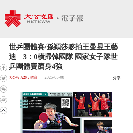
世乒團體賽/孫穎莎夥拍王曼昱王藝
迪 3：0橫掃韓國隊 國家女子隊世
乒團體賽躋身4強
2026-05-08
大公報 A20：體育
分享