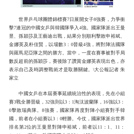
世界乒乓球團體錦標賽7日展開女子8強賽，力爭衝
擊7連冠的中國女乒與韓國隊爭入4強。國家隊派出王曼
昱、孫穎莎及王藝迪出戰，結果分別順利擊敗申裕斌、
金娜英及朴佳賢，以場數3：0晉級4強，將對陣法國隊
與羅馬尼亞隊之間的勝方。當中，一度在賽事被對手局
數反超前的孫穎莎，賽後除了讚賞金娜英表現出色，亦
表示自己及時調整戰術才是取勝關鍵。\大公報記者 朱
家立
中國女乒在本屆賽事延續統治性的表現，先在小組
賽3戰全勝晉級，32強則以3：1淘汰波蘭隊，16強以3：
0擊敗瑞典隊。8強賽，國家隊再度對陣小組賽對手韓
國，前者在小組賽以3：0輕勝。今仗，國家隊派出世界
排名第2位的王曼昱對陣申裕斌，前者以11：1、11：