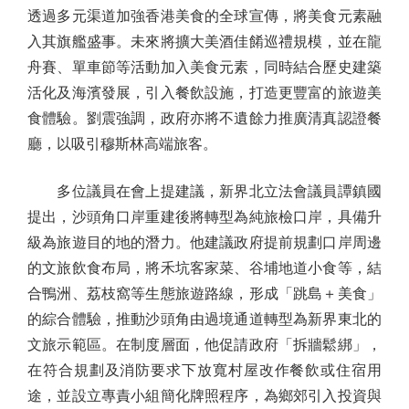
透過多元渠道加強香港美食的全球宣傳，將美食元素融
入其旗艦盛事。未來將擴大美酒佳餚巡禮規模，並在龍
舟賽、單車節等活動加入美食元素，同時結合歷史建築
活化及海濱發展，引入餐飲設施，打造更豐富的旅遊美
食體驗。劉震強調，政府亦將不遺餘力推廣清真認證餐
廳，以吸引穆斯林高端旅客。
多位議員在會上提建議，新界北立法會議員譚鎮國
提出，沙頭角口岸重建後將轉型為純旅檢口岸，具備升
級為旅遊目的地的潛力。他建議政府提前規劃口岸周邊
的文旅飲食布局，將禾坑客家菜、谷埔地道小食等，結
合鴨洲、荔枝窩等生態旅遊路線，形成「跳島＋美食」
的綜合體驗，推動沙頭角由過境通道轉型為新界東北的
文旅示範區。在制度層面，他促請政府「拆牆鬆綁」，
在符合規劃及消防要求下放寬村屋改作餐飲或住宿用
途，並設立專責小組簡化牌照程序，為鄉郊引入投資與