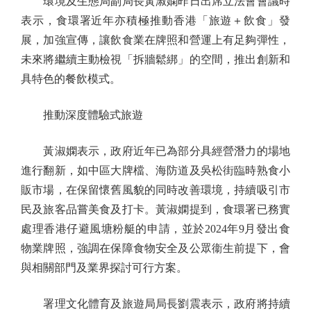
環境及生態局副局長黃淑嫻昨日出席立法會會議時
表示，食環署近年亦積極推動香港「旅遊＋飲食」發
展，加強宣傳，讓飲食業在牌照和營運上有足夠彈性，
未來將繼續主動檢視「拆牆鬆綁」的空間，推出創新和
具特色的餐飲模式。
推動深度體驗式旅遊
黃淑嫻表示，政府近年已為部分具經營潛力的場地
進行翻新，如中區大牌檔、海防道及吳松街臨時熟食小
販市場，在保留懷舊風貌的同時改善環境，持續吸引市
民及旅客品嘗美食及打卡。黃淑嫻提到，食環署已務實
處理香港仔避風塘粉艇的申請，並於2024年9月發出食
物業牌照，強調在保障食物安全及公眾衞生前提下，會
與相關部門及業界探討可行方案。
署理文化體育及旅遊局局長劉震表示，政府將持續