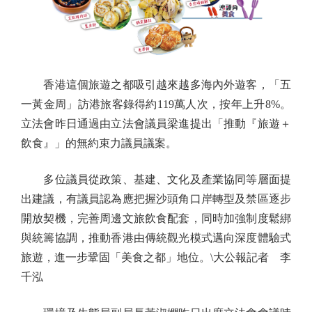
香港這個旅遊之都吸引越來越多海內外遊客，「五
一黃金周」訪港旅客錄得約119萬人次，按年上升8%。
立法會昨日通過由立法會議員梁進提出「推動『旅遊＋
飲食』」的無約束力議員議案。
多位議員從政策、基建、文化及產業協同等層面提
出建議，有議員認為應把握沙頭角口岸轉型及禁區逐步
開放契機，完善周邊文旅飲食配套，同時加強制度鬆綁
與統籌協調，推動香港由傳統觀光模式邁向深度體驗式
旅遊，進一步鞏固「美食之都」地位。\大公報記者 李
千泓