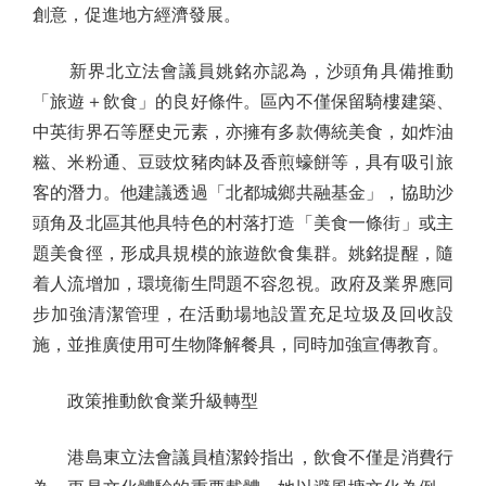
創意，促進地方經濟發展。
新界北立法會議員姚銘亦認為，沙頭角具備推動
「旅遊＋飲食」的良好條件。區內不僅保留騎樓建築、
中英街界石等歷史元素，亦擁有多款傳統美食，如炸油
糍、米粉通、豆豉炆豬肉缽及香煎蠔餅等，具有吸引旅
客的潛力。他建議透過「北都城鄉共融基金」，協助沙
頭角及北區其他具特色的村落打造「美食一條街」或主
題美食徑，形成具規模的旅遊飲食集群。姚銘提醒，隨
着人流增加，環境衞生問題不容忽視。政府及業界應同
步加強清潔管理，在活動場地設置充足垃圾及回收設
施，並推廣使用可生物降解餐具，同時加強宣傳教育。
政策推動飲食業升級轉型
港島東立法會議員植潔鈴指出，飲食不僅是消費行