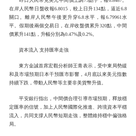
昨日人民幣兌美元中間價上調75點子，報6.8487。
在岸人民幣日盤收報6.8015，較上日升134點，逼近6.8
關口。離岸人民幣午後更升穿6.8水平，報6.79961水
平。假期後兩個交易日，在岸收盤價累升320點，中間
價累升141點，升幅分別為0.47%及0.2%。
資本流入 支持匯率走強
東方金誠首席宏觀分析師王青表示，受中東局勢緩
和及市場預期日本干預匯市影響，4月底以來美元指數
持續下跌，帶動人民幣等主要非美貨幣升值。
平安銀行指出，中間價合理引導市場預期，釋放穩
定匯率的信號，加上人民幣國際化推進、跨境資本平穩
流入，共同支撐人民幣短期走強，整體維持穩中偏強格
局。