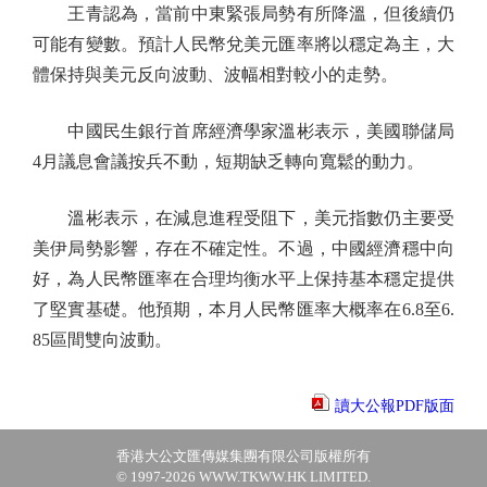
王青認為，當前中東緊張局勢有所降溫，但後續仍
可能有變數。預計人民幣兌美元匯率將以穩定為主，大
體保持與美元反向波動、波幅相對較小的走勢。
中國民生銀行首席經濟學家溫彬表示，美國聯儲局
4月議息會議按兵不動，短期缺乏轉向寬鬆的動力。
溫彬表示，在減息進程受阻下，美元指數仍主要受
美伊局勢影響，存在不確定性。不過，中國經濟穩中向
好，為人民幣匯率在合理均衡水平上保持基本穩定提供
了堅實基礎。他預期，本月人民幣匯率大概率在6.8至6.
85區間雙向波動。
讀大公報PDF版面
香港大公文匯傳媒集團有限公司版權所有
© 1997-2026 WWW.TKWW.HK LIMITED.