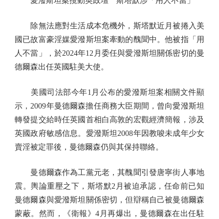
愛潑斯坦案攪動英政壇 斯塔默涉「用人不當」
除無法應對生活成本危機外，斯塔默近月被捲入美
國已故富豪淫媒愛潑斯坦案牽動的醜聞中。他被指「用
人不當」，於2024年12月委任與愛潑斯坦關係密切的曼
德爾森出任英國駐美大使。
美國司法部今年1月公布的愛潑斯坦案相關文件顯
示，2009年曼德爾森擔任商務大臣期間，曾向愛潑斯坦
轉發提交給時任英國首相白高敦的宏觀經濟簡報，涉及
英國政府敏感信息。愛潑斯坦2008年因教唆未成年少女
賣淫被定罪後，曼德爾森仍與其保持聯絡。
曼德爾森作為工黨元老，其醜聞引發唐寧街人事地
震。輿論重壓之下，斯塔默2月被迫承認，任命前已知
曼德爾森與愛潑斯坦關係密切，但辯稱自己被曼德爾森
蒙蔽。然而，《衛報》4月再爆出，曼德爾森在出任駐