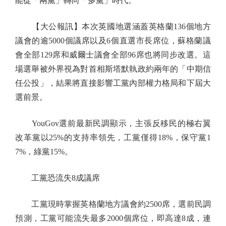
能從「兩黨」轉向「多黨」時代。
【大公報訊】本次英國地選涵蓋英格蘭136個地方
議會的逾5000個議席以及6個直選市長席位，蘇格蘭議
會全部129席和威爾士議會全部96席也將同步改選。這
場選舉被外界視為對首相斯塔默執政約兩年的「中期信
任公投」，結果將直接影響工黨內部權力格局和下屆大
選前景。
YouGov選前最新民調顯示，主張反移民的極右翼
改革黨以25%的支持率領先，工黨僅得18%，保守黨1
7%，綠黨15%。
工黨恐流失8成議席
工黨現時掌握英格蘭地方議會約2500席，選前民調
預測，工黨可能流失最多2000個席位，即高達8成，連