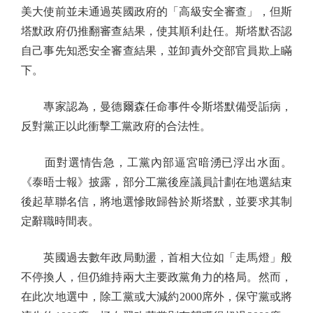
美大使前並未通過英國政府的「高級安全審查」，但斯
塔默政府仍推翻審查結果，使其順利赴任。斯塔默否認
自己事先知悉安全審查結果，並卸責外交部官員欺上瞞
下。
專家認為，曼德爾森任命事件令斯塔默備受詬病，
反對黨正以此衝擊工黨政府的合法性。
面對選情告急，工黨內部逼宮暗湧已浮出水面。
《泰晤士報》披露，部分工黨後座議員計劃在地選結束
後起草聯名信，將地選慘敗歸咎於斯塔默，並要求其制
定辭職時間表。
英國過去數年政局動盪，首相大位如「走馬燈」般
不停換人，但仍維持兩大主要政黨角力的格局。然而，
在此次地選中，除工黨或大減約2000席外，保守黨或將