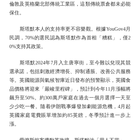
倫敦及英格蘭北部傳統工業區，這類傳統票倉都未必能
保住。
斯塔默本人的支持率更不容樂觀。根據YouGov4月
民調，70%的選民認為斯塔默作為首相「糟糕」，僅2
0%支持其政策。
斯塔默2024年7月入主唐寧街，至今難以兌現其競
選承諾，包括刺激經濟增長、抑制通脹、改善公共服務
等。英國能源與氣候智庫近日發布的預警顯示，英國食
品價格將迎來「嚴峻里程碑」，預計到今年11月漲幅將
飆升至50%。約300萬戶家庭在過去一個月選擇一天至
少少吃一餐。隨着伊朗戰事爆發加劇能源危機，4月起
英國家庭電費賬單增加約85英鎊，冬季預計進一步上
漲。