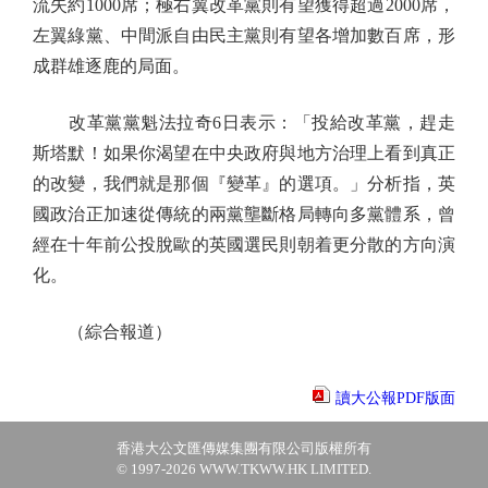
流失約1000席；極右翼改革黨則有望獲得超過2000席，
左翼綠黨、中間派自由民主黨則有望各增加數百席，形
成群雄逐鹿的局面。
改革黨黨魁法拉奇6日表示：「投給改革黨，趕走
斯塔默！如果你渴望在中央政府與地方治理上看到真正
的改變，我們就是那個『變革』的選項。」分析指，英
國政治正加速從傳統的兩黨壟斷格局轉向多黨體系，曾
經在十年前公投脫歐的英國選民則朝着更分散的方向演
化。
（綜合報道）
讀大公報PDF版面
香港大公文匯傳媒集團有限公司版權所有
© 1997-2026 WWW.TKWW.HK LIMITED.