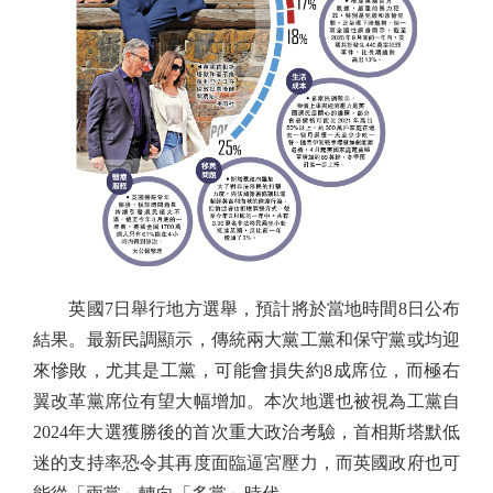
英國7日舉行地方選舉，預計將於當地時間8日公布
結果。最新民調顯示，傳統兩大黨工黨和保守黨或均迎
來慘敗，尤其是工黨，可能會損失約8成席位，而極右
翼改革黨席位有望大幅增加。本次地選也被視為工黨自
2024年大選獲勝後的首次重大政治考驗，首相斯塔默低
迷的支持率恐令其再度面臨逼宮壓力，而英國政府也可