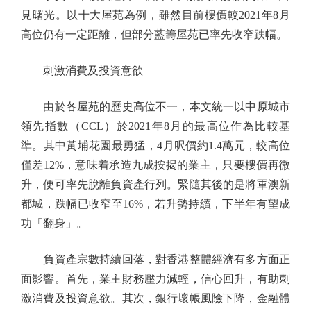
見曙光。以十大屋苑為例，雖然目前樓價較2021年8月
高位仍有一定距離，但部分藍籌屋苑已率先收窄跌幅。
刺激消費及投資意欲
由於各屋苑的歷史高位不一，本文統一以中原城市
領先指數（CCL）於2021年8月的最高位作為比較基
準。其中黃埔花園最勇猛，4月呎價約1.4萬元，較高位
僅差12%，意味着承造九成按揭的業主，只要樓價再微
升，便可率先脫離負資產行列。緊隨其後的是將軍澳新
都城，跌幅已收窄至16%，若升勢持續，下半年有望成
功「翻身」。
負資產宗數持續回落，對香港整體經濟有多方面正
面影響。首先，業主財務壓力減輕，信心回升，有助刺
激消費及投資意欲。其次，銀行壞帳風險下降，金融體