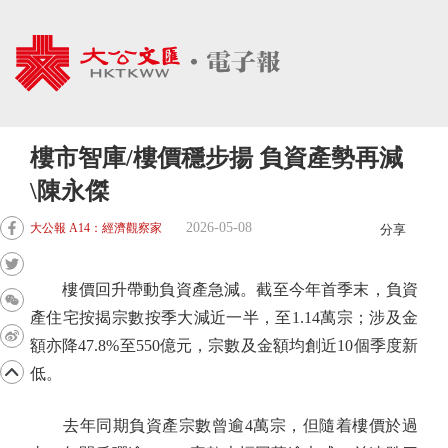
樓市智庫/樓價穩步揚 負資產勢再減
\陳永傑
2026-05-08
大公報 A14：經濟觀察家
分享
樓價回升帶動負資產急減。截至今年首季末，負資
產住宅按揭宗數按季大減近一半，至1.14萬宗；涉及金
額亦降47.8%至550億元，宗數及金額均創近10個季度新
低。
去年同期負資產宗數曾逾4萬宗，但隨着樓價於過