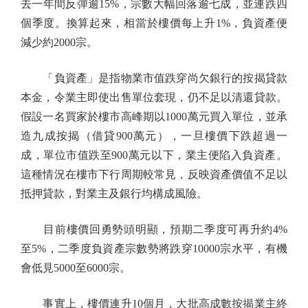
去一年間反彈逾15%，宗數大幅回落逾七成，並連跌四
個季度。換算起來，相當於樓價每上升1%，負資產便
減少約2000宗。
「負資產」是指物業市值跌穿尚欠銀行的按揭貸款
本金，令業主即使出售單位套現，仍不足以清還貸款。
假設一名買家於樓市高峰期以1000萬元買入單位，並承
造九成按揭（借貸900萬元），一旦樓價下跌超過一
成，單位市值跌至900萬元以下，業主便陷入負資產。
這種情況在樓市下行周期較常見，反映資產價值不足以
抵押貸款，對業主及銀行均構成風險。
目前樓價回勇勢頭明顯，預期二季度可再升約4%
至5%，二季度負資產宗數勢將跌穿10000宗水平，有機
會低見5000至6000宗。
事實上，樓價連升10個月，大批高成數按揭業主終