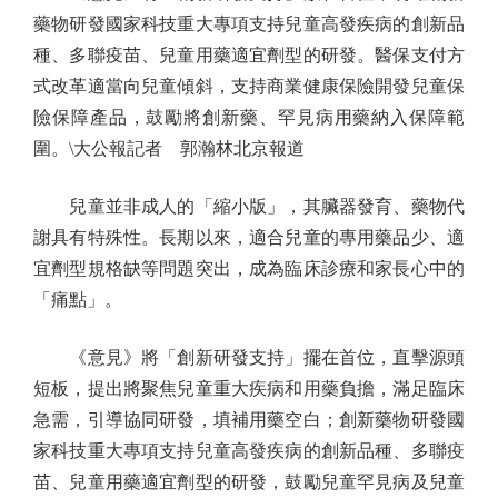
藥物研發國家科技重大專項支持兒童高發疾病的創新品
種、多聯疫苗、兒童用藥適宜劑型的研發。醫保支付方
式改革適當向兒童傾斜，支持商業健康保險開發兒童保
險保障產品，鼓勵將創新藥、罕見病用藥納入保障範
圍。\大公報記者 郭瀚林北京報道
兒童並非成人的「縮小版」，其臟器發育、藥物代
謝具有特殊性。長期以來，適合兒童的專用藥品少、適
宜劑型規格缺等問題突出，成為臨床診療和家長心中的
「痛點」。
《意見》將「創新研發支持」擺在首位，直擊源頭
短板，提出將聚焦兒童重大疾病和用藥負擔，滿足臨床
急需，引導協同研發，填補用藥空白；創新藥物研發國
家科技重大專項支持兒童高發疾病的創新品種、多聯疫
苗、兒童用藥適宜劑型的研發，鼓勵兒童罕見病及兒童