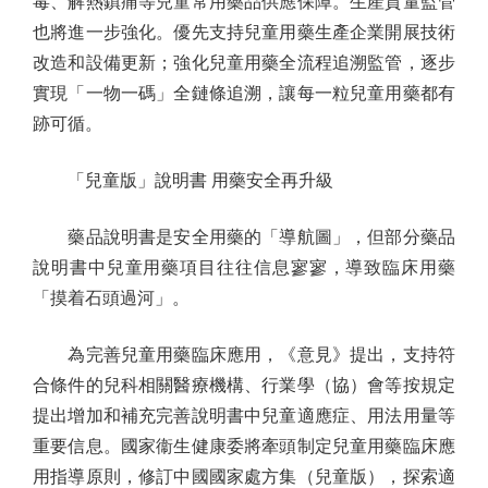
毒、解熱鎮痛等兒童常用藥品供應保障。生產質量監管
也將進一步強化。優先支持兒童用藥生產企業開展技術
改造和設備更新；強化兒童用藥全流程追溯監管，逐步
實現「一物一碼」全鏈條追溯，讓每一粒兒童用藥都有
跡可循。
「兒童版」說明書 用藥安全再升級
藥品說明書是安全用藥的「導航圖」，但部分藥品
說明書中兒童用藥項目往往信息寥寥，導致臨床用藥
「摸着石頭過河」。
為完善兒童用藥臨床應用，《意見》提出，支持符
合條件的兒科相關醫療機構、行業學（協）會等按規定
提出增加和補充完善說明書中兒童適應症、用法用量等
重要信息。國家衞生健康委將牽頭制定兒童用藥臨床應
用指導原則，修訂中國國家處方集（兒童版），探索適