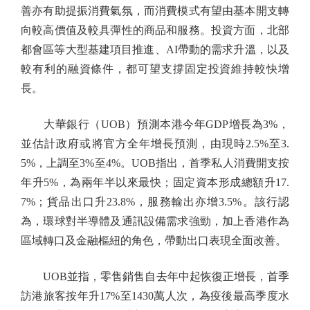
善亦有助提振消費氣氛，而消費模式有望由基本開支轉
向較高價值及較具彈性的商品和服務。投資方面，北部
都會區等大型基建項目推進、AI帶動的需求升溫，以及
較有利的融資條件，都可望支撐固定投資維持較快增
長。
大華銀行（UOB）預測本港今年GDP增長為3%，
並估計政府或將官方全年增長預測，由現時2.5%至3.
5%，上調至3%至4%。UOB指出，首季私人消費開支按
年升5%，為兩年半以來最快；固定資本形成總額升17.
7%；貨品出口升23.8%，服務輸出亦增3.5%。該行認
為，環球對半導體及通訊設備需求強勁，加上香港作為
區域轉口及金融樞紐的角色，帶動出口表現全面改善。
UOB並指，零售銷售自去年中起恢復正增長，首季
訪港旅客按年升17%至1430萬人次，為疫後最高季度水