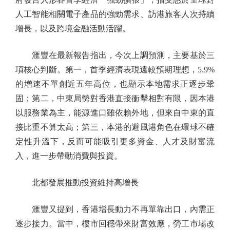
人工智能相關電子產品的強勁需求、訪港旅客人次持續
增長，以及跨境金融活動活躍。
滙豐在最新報告指出，今次上調預測，主要基於三
項核心判斷。第一，首季經濟表現遠較預期理想，5.9%
的增速不單創近五年高位，也顯示本地需求正逐步鞏
固；第二，中東局勢對香港直接衝擊相對有限，因本港
以服務業為主，能源進口雖依賴外地，但來自中東的直
接比重不算太高；第三，本港的避風港角色在環球不確
定性升溫下，反而可能吸引更多資金、人才及財富流
入，進一步帶動消費與投資。
北都發展推動投資維持高增長
滙豐又提到，香港增長動力不再單靠出口，內需正
逐步接力。當中，樓市回穩帶來財富效應，勞工市場改