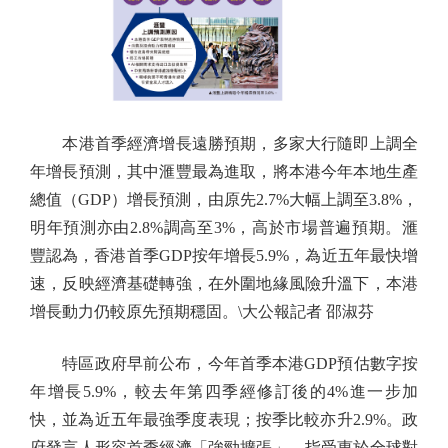
本港首季經濟增長遠勝預期，多家大行隨即上調全
年增長預測，其中滙豐最為進取，將本港今年本地生產
總值（GDP）增長預測，由原先2.7%大幅上調至3.8%，
明年預測亦由2.8%調高至3%，高於市場普遍預期。滙
豐認為，香港首季GDP按年增長5.9%，為近五年最快增
速，反映經濟基礎轉強，在外圍地緣風險升溫下，本港
增長動力仍較原先預期穩固。\大公報記者 邵淑芬
特區政府早前公布，今年首季本港GDP預估數字按
年增長5.9%，較去年第四季經修訂後的4%進一步加
快，並為近五年最強季度表現；按季比較亦升2.9%。政
府發言人形容首季經濟「強勁擴張」，指受惠於全球對