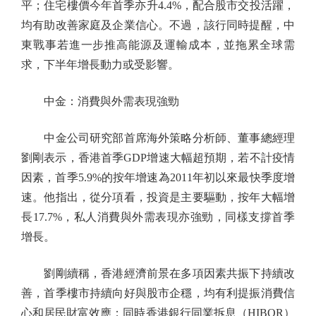
平；住宅樓價今年首季亦升4.4%，配合股市交投活躍，
均有助改善家庭及企業信心。不過，該行同時提醒，中
東戰事若進一步推高能源及運輸成本，並拖累全球需
求，下半年增長動力或受影響。
中金：消費與外需表現強勁
中金公司研究部首席海外策略分析師、董事總經理
劉剛表示，香港首季GDP增速大幅超預期，若不計疫情
因素，首季5.9%的按年增速為2011年初以來最快季度增
速。他指出，從分項看，投資是主要驅動，按年大幅增
長17.7%，私人消費與外需表現亦強勁，同樣支撐首季
增長。
劉剛續稱，香港經濟前景在多項因素共振下持續改
善，首季樓市持續向好與股市企穩，均有利提振消費信
心和居民財富效應；同時香港銀行同業拆息（HIBOR）