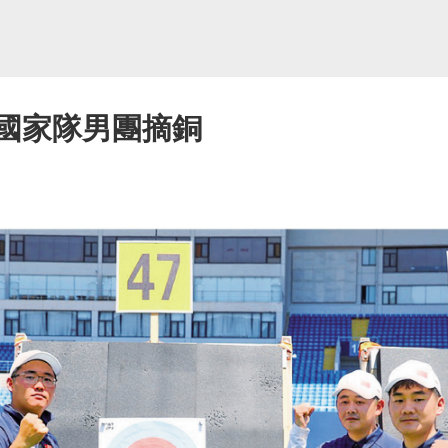
 國家隊男團摘銅