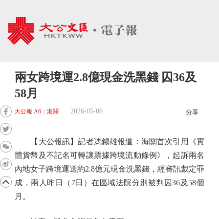
兩女跨境運2.8億現金洗黑錢 囚36及
58月
2026-05-08
大公報 A6：港聞
分享
【大公報訊】記者馮錫雄報道：海關首次引用《實
體貨幣及不記名可轉讓票據跨境流動條例》，起訴兩名
內地女子跨境運送約2.8億元現金洗黑錢，經審訊裁定罪
成，兩人昨日（7日）在區域法院分別被判囚36及58個
月。