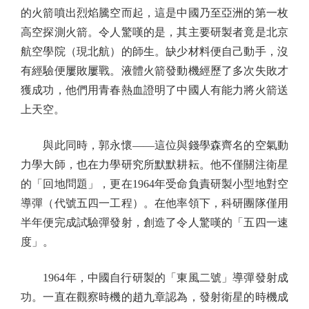
的火箭噴出烈焰騰空而起，這是中國乃至亞洲的第一枚
高空探測火箭。令人驚嘆的是，其主要研製者竟是北京
航空學院（現北航）的師生。缺少材料便自己動手，沒
有經驗便屢敗屢戰。液體火箭發動機經歷了多次失敗才
獲成功，他們用青春熱血證明了中國人有能力將火箭送
上天空。
與此同時，郭永懷——這位與錢學森齊名的空氣動
力學大師，也在力學研究所默默耕耘。他不僅關注衛星
的「回地問題」，更在1964年受命負責研製小型地對空
導彈（代號五四一工程）。在他率領下，科研團隊僅用
半年便完成試驗彈發射，創造了令人驚嘆的「五四一速
度」。
1964年，中國自行研製的「東風二號」導彈發射成
功。一直在觀察時機的趙九章認為，發射衛星的時機成