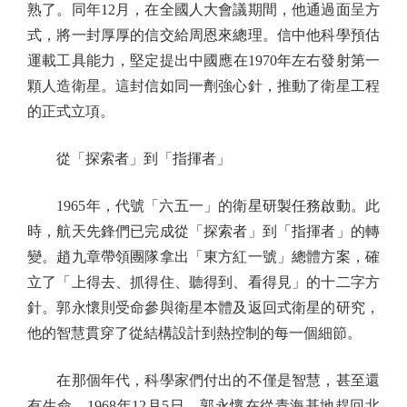
熟了。同年12月，在全國人大會議期間，他通過面呈方
式，將一封厚厚的信交給周恩來總理。信中他科學預估
運載工具能力，堅定提出中國應在1970年左右發射第一
顆人造衛星。這封信如同一劑強心針，推動了衛星工程
的正式立項。
從「探索者」到「指揮者」
1965年，代號「六五一」的衛星研製任務啟動。此
時，航天先鋒們已完成從「探索者」到「指揮者」的轉
變。趙九章帶領團隊拿出「東方紅一號」總體方案，確
立了「上得去、抓得住、聽得到、看得見」的十二字方
針。郭永懷則受命參與衛星本體及返回式衛星的研究，
他的智慧貫穿了從結構設計到熱控制的每一個細節。
在那個年代，科學家們付出的不僅是智慧，甚至還
有生命。1968年12月5日，郭永懷在從青海基地趕回北