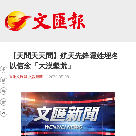
【天問天天問】航天先鋒隱姓埋名
以信念「大漠墾荒」
2026-05-08
香港文匯報 文教薈萃