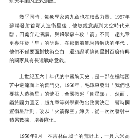
航天事業的正式創建。
幾乎同時，氣象學家趙九章也在積蓄力量。1957年
蘇聯發射首顆人造衛星後，他敏銳意識到太空時代來
臨，四處奔走演講。與錢學森主攻「箭」不同，趙九章
更專注於「星」的研製。在那個溫飽尚待解決的年代，
他們不僅要面對技術空白，還須證明搞衛星對百廢待興
的國家具有長遠戰略意義。
上世紀五六十年代的中國航天史，是一部在極端困
苦中逆流而上的奮鬥史。1958年，毛澤東發出「我們也
要搞人造衛星」的號召，全國掀起「衛星熱」。然而，
鑑於國力匱乏，趙九章等科學家做出務實決定：暫時擱
置衛星計劃，改以「火箭探空」練兵，從一次次發射中
積累數據、培養隊伍。
1958年9月，在吉林白城子的荒野上，一具六米高