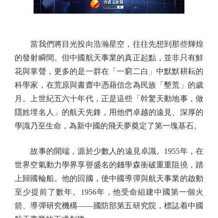
當我們將目光投向浩瀚星空，往往先想到那些輝煌
的發射瞬間。但中國航天事業的真正起點，並非只有鮮
花與掌聲，更多的是一群在「一窮二白」中默默耕耘的
科學家，在荒原與書齋中憑藉信念為民族「墾荒」的歲
月。上世紀五六十年代，正是這些「幹驚天動地事，做
隱姓埋名人」的航天先鋒，用他們卓越的遠見、深厚的
學識乃至生命，為新中國的飛天夢奠定了第一塊基石。
故事的開端，源於少數人的遠見卓識。1955年，在
世界空氣動力學界享譽盛名的錢學森衝破重重阻撓，踏
上歸國輪船。他的回國，使中國導彈與航天事業的啟動
至少提前了數年。1956年，他受命組建中國第一個火
箭、導彈研究機構——國防部第五研究院，標誌着中國