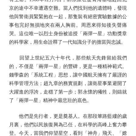
京的途中不幸遭遇空難。當人們找到他的遺體時，發現
他與警衛員緊緊抱在一起，那隻裝有絕密實驗數據的公
事包完好無損地夾在兩人胸前。周恩來得知後失聲痛
哭。這位唯一以烈士身份被追授「兩彈一星」功勳獎章
的科學家，用生命詮釋了一代知識分子的擔當與忠誠。
回望上世紀五六十年代，那些航天先鋒留給我們
的，不僅是「兩彈一星」的豐碑，更是一種精神範式。
錢學森的「系統工程」思想，讓中國航天擁有了嚴謹的
科學管理方法；趙九章的務實規劃，讓衛星事業避開了
大躍進的浮誇，走穩了第一步；郭永懷的犧牲，則鑄就
了「兩彈一星」精神中最悲壯的底色。
他們是先行者，更是奠基人。在那段篳路藍縷的歲
月裏，他們以民族復興為己任，在科學的高峰上奮力攀
登。今天，當我們仰望星空，看到「神舟」飛天、「嫦