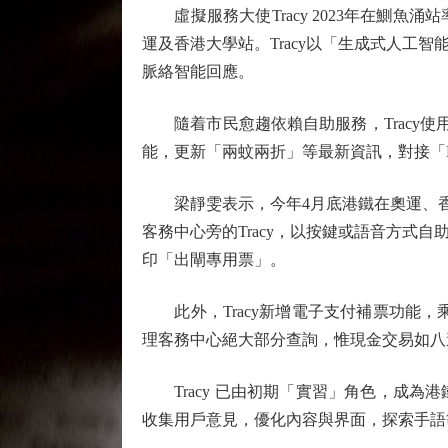
虛擬服務大使Tracy 2023年在鰂魚
運及香港大學站。Tracy以「生成式人
脈絡智能回應。
隨着市民愈趨依賴自助服務，Tracy使用
能，更新「兩蚊兩折」等最新資訊，對接「M
梁靜雯表示，今年4月底港鐵在奧運、香港
客務中心旁的Tracy，以按鍵或語音方
印「出閘專用票」。
此外，Tracy新增電子支付補票功能，
理客務中心絕大部分查詢，惟現金交易如八
Tracy 已由初期「實習」角色，成為
收集用戶意見，優化內容與界面，探索手語