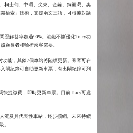
機場、柯士甸、中環、尖東、金鐘、銅鑼灣、奧
知識檢索」技術，支援兩文三語，可根據對話
解答率超過90%。港鐵不斷優化Tracy功
面，照顧長者和輪椅乘客需要。
付功能，其餘7個車站將陸續更新。乘客可在
無入閘紀錄可自助更新車票，有出閘紀錄可列
捷繳費，即時更新車票。目前Tracy可處
高人流及具代表性車站，逐步擴網。未來持續
級。