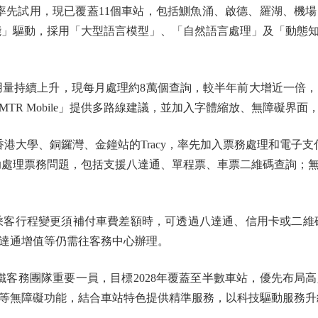
涌站率先試用，現已覆蓋11個車站，包括鰂魚涌、啟德、羅湖、
工智能」驅動，採用「大型語言模型」、「自然語言處理」及「動態
量持續上升，現每月處理約8萬個查詢，較半年前大增近一倍，問題
TR Mobile」提供多路線建議，並加入字體縮放、無障礙界
大學、銅鑼灣、金鐘站的Tracy，率先加入票務處理和電子支
式自助處理票務問題，包括支援八達通、單程票、車票二維碼查詢；
乘客行程變更須補付車費差額時，可透過八達通、信用卡或二維碼快
達通增值等仍需往客務中心辦理。
港鐵客務團隊重要一員，目標2028年覆蓋至半數車站，優先布局
等無障礙功能，結合車站特色提供精準服務，以科技驅動服務升