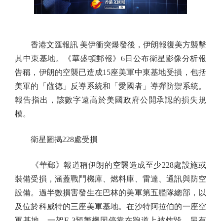
香港文匯報訊 美伊衝突爆發後，伊朗報復美方襲擊
其中東基地。《華盛頓郵報》6日公布衛星影像分析報
告稱，伊朗的空襲已造成15座美軍中東基地受損，包括
美軍的「薩德」反導系統和「愛國者」導彈防禦系統。
報告指出，該數字遠高於美國政府公開承認的損失規
模。
衛星圖揭228處受損
《華郵》報道稱伊朗的空襲造成至少228處設施或
裝備受損，涵蓋戰鬥機庫、燃料庫、雷達、通訊與防空
設備。過半數損害發生在巴林的美軍第五艦隊總部，以
及位於科威特的三座美軍基地。在沙特阿拉伯的一座空
軍基地，一架E-3預警機因停靠在跑道上被炸毀，另有