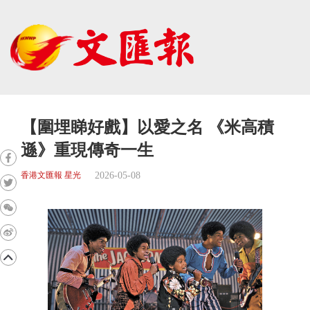
【圍埋睇好戲】以愛之名 《米高積
遜》重現傳奇一生
2026-05-08
香港文匯報 星光