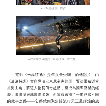
●《米高積遜》劇照
●賈法爾積遜擔演《米高積遜》男主角。
電影《米高積遜》是年度最受矚目的傳記片，由
《邊緣特訓》賣座導演安東尼奎克領軍，賈法爾積遜首
當男主角，將這人物從傳奇起點，至成為國際巨星的經
歷，徹徹底底地展現出來。但電影選擇了一條與眾不同
的敘事之路——它將鏡頭聚焦於流行天王最輝煌的歲