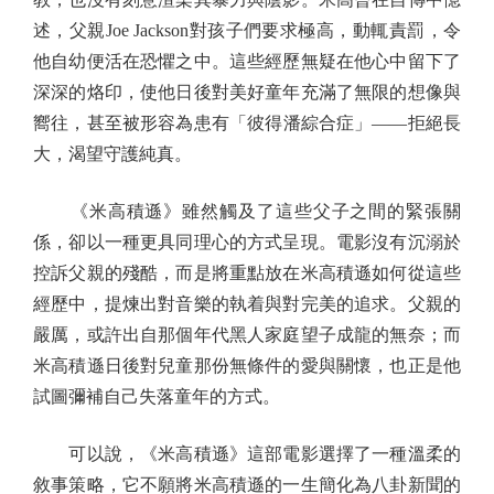
述，父親Joe Jackson對孩子們要求極高，動輒責罰，令
他自幼便活在恐懼之中。這些經歷無疑在他心中留下了
深深的烙印，使他日後對美好童年充滿了無限的想像與
嚮往，甚至被形容為患有「彼得潘綜合症」——拒絕長
大，渴望守護純真。
《米高積遜》雖然觸及了這些父子之間的緊張關
係，卻以一種更具同理心的方式呈現。電影沒有沉溺於
控訴父親的殘酷，而是將重點放在米高積遜如何從這些
經歷中，提煉出對音樂的執着與對完美的追求。父親的
嚴厲，或許出自那個年代黑人家庭望子成龍的無奈；而
米高積遜日後對兒童那份無條件的愛與關懷，也正是他
試圖彌補自己失落童年的方式。
可以說，《米高積遜》這部電影選擇了一種溫柔的
敘事策略，它不願將米高積遜的一生簡化為八卦新聞的