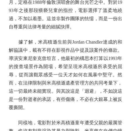
月，定格在1988年倫敦演唱會的舞台光芒之中。對於19
93年之後那段猥褻兒童的指控，電影選擇了溫柔地繞
過，不加以着墨。這並非製作團隊的怯懦，而是一份出
自尊重與法律考量的細膩抉擇。
據了解，米高積遜生前與Jordan Chandler達成的和
解協議中，載有不得在影視作品中提及該案件的條款。
導演安東尼奎克曾坦言，他最初的構思本打算以1993年
的搜查場景作為開場，希望呈現米高積遜所承受的屈
辱，從而讓觀眾感受一位天才如何在風暴中堅守。然
而，在法律限制與米高積遜遺產管理方的共同考量下，
這一切最終未能實現。與其說這是「迴避」，不如說這
是一份對逝者的承諾，有些傷痛，不必在大銀幕上被反
覆撕開。
同樣地，電影對於米高積遜童年遭受父親的嚴厲管
教，也沒有刻意渲染其暴力與陰影。米高曾在自傳中憶