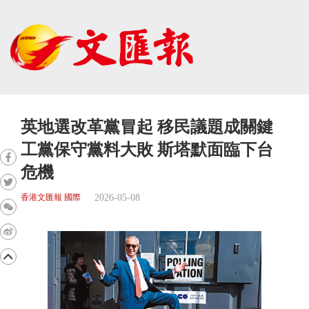
英地選改革黨冒起 移民議題成關鍵
工黨保守黨料大敗 斯塔默面臨下台
危機
2026-05-08
香港文匯報 國際