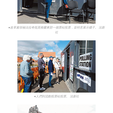
●改革黨領袖法拉奇抵英格蘭東部一個票站投票，並特意展示襪子。 法新
社
●人們到流動投票站投票。 法新社