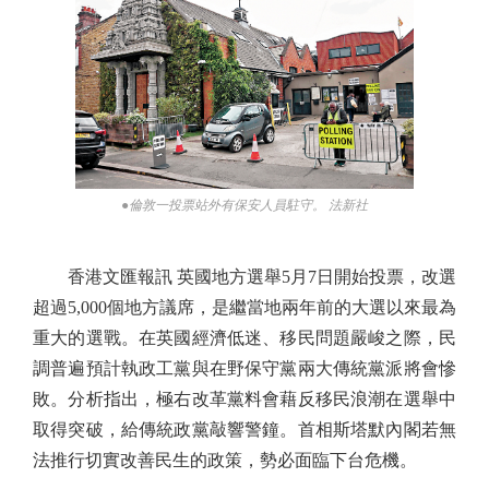
●倫敦一投票站外有保安人員駐守。 法新社
香港文匯報訊 英國地方選舉5月7日開始投票，改選
超過5,000個地方議席，是繼當地兩年前的大選以來最為
重大的選戰。在英國經濟低迷、移民問題嚴峻之際，民
調普遍預計執政工黨與在野保守黨兩大傳統黨派將會慘
敗。分析指出，極右改革黨料會藉反移民浪潮在選舉中
取得突破，給傳統政黨敲響警鐘。首相斯塔默內閣若無
法推行切實改善民生的政策，勢必面臨下台危機。