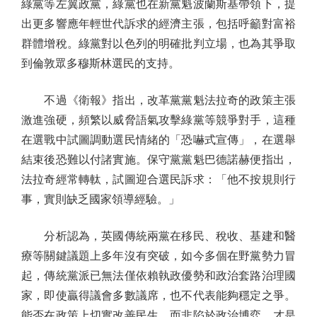
綠黨等左翼政黨，綠黨也在新黨魁波蘭斯基帶領下，提
出更多響應年輕世代訴求的經濟主張，包括呼籲對富裕
群體增稅。綠黨對以色列的明確批判立場，也為其爭取
到倫敦眾多穆斯林選民的支持。
不過《衛報》指出，改革黨黨魁法拉奇的政策主張
激進強硬，頻繁以威脅語氣攻擊綠黨等競爭對手，這種
在選戰中試圖調動選民情緒的「恐嚇式宣傳」，在選舉
結束後恐難以付諸實施。保守黨黨魁巴德諾赫便指出，
法拉奇經常轉軚，試圖迎合選民訴求：「他不按規則行
事，實則缺乏國家領導經驗。」
分析認為，英國傳統兩黨在移民、稅收、基建和醫
療等關鍵議題上多年沒有突破，如今多個在野黨勢力冒
起，傳統黨派已無法僅依賴執政優勢和政治套路治理國
家，即使贏得議會多數議席，也不代表能夠穩定之爭。
能否在政策上切實改善民生，而非陷於政治博弈，才是