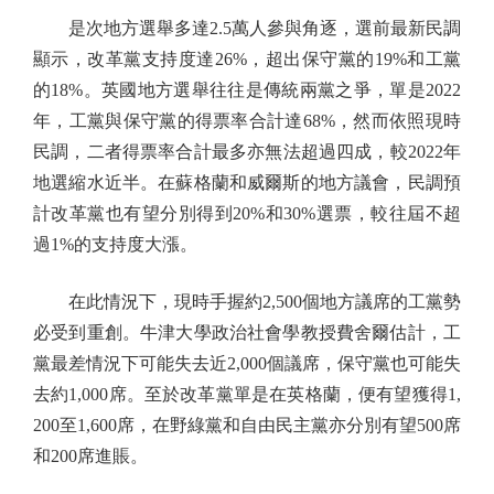
是次地方選舉多達2.5萬人參與角逐，選前最新民調
顯示，改革黨支持度達26%，超出保守黨的19%和工黨
的18%。英國地方選舉往往是傳統兩黨之爭，單是2022
年，工黨與保守黨的得票率合計達68%，然而依照現時
民調，二者得票率合計最多亦無法超過四成，較2022年
地選縮水近半。在蘇格蘭和威爾斯的地方議會，民調預
計改革黨也有望分別得到20%和30%選票，較往屆不超
過1%的支持度大漲。
在此情況下，現時手握約2,500個地方議席的工黨勢
必受到重創。牛津大學政治社會學教授費舍爾估計，工
黨最差情況下可能失去近2,000個議席，保守黨也可能失
去約1,000席。至於改革黨單是在英格蘭，便有望獲得1,
200至1,600席，在野綠黨和自由民主黨亦分別有望500席
和200席進賬。