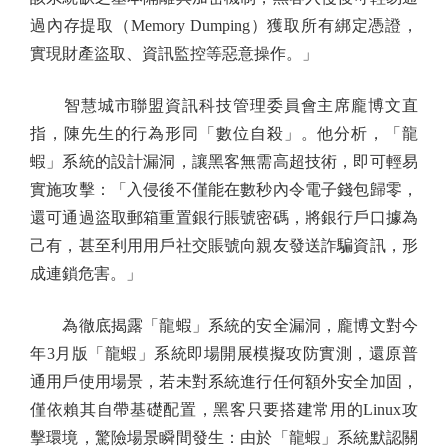
過內存提取（Memory Dumping）獲取所有綁定憑證，
實現財產盜取、資訊監控等惡意操作。」
智慧城市聯盟資訊科技管理委員會主席龐博文直
指，陳先生的行為形同「數位自殺」。他分析，「龍
蝦」系統的設計漏洞，讓黑客無需高超技術，即可輕易
實施攻擊：「入侵後不僅能在數秒內令電子錢包歸零，
還可通過盜取郵箱重置銀行賬號密碼，將銀行戶口據為
己有，甚至利用用戶社交賬號向親友發送詐騙資訊，形
成連鎖危害。」
為徹底揭露「龍蝦」系統的安全漏洞，龐博文對今
年3月版「龍蝦」系統即場開展模擬攻防實測，還原普
通用戶使用場景，若未對系統進行任何額外安全加固，
僅依賴其自帶基礎配置，黑客只要搭建常用的Linux攻
擊環境，驚險場景瞬間發生：由於「龍蝦」系統默認關