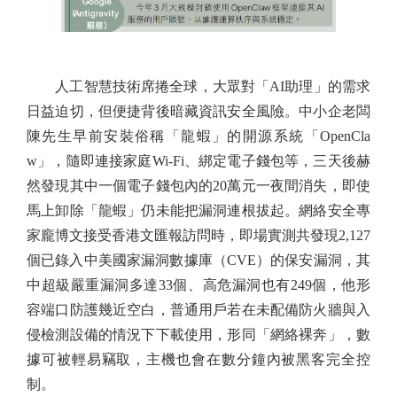
人工智慧技術席捲全球，大眾對「AI助理」的需求
日益迫切，但便捷背後暗藏資訊安全風險。中小企老闆
陳先生早前安裝俗稱「龍蝦」的開源系統「OpenCla
w」，隨即連接家庭Wi-Fi、綁定電子錢包等，三天後赫
然發現其中一個電子錢包內的20萬元一夜間消失，即使
馬上卸除「龍蝦」仍未能把漏洞連根拔起。網絡安全專
家龐博文接受香港文匯報訪問時，即場實測共發現2,127
個已錄入中美國家漏洞數據庫（CVE）的保安漏洞，其
中超級嚴重漏洞多達33個、高危漏洞也有249個，他形
容端口防護幾近空白，普通用戶若在未配備防火牆與入
侵檢測設備的情況下下載使用，形同「網絡裸奔」，數
據可被輕易竊取，主機也會在數分鐘內被黑客完全控
制。