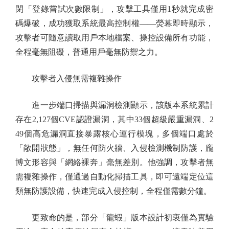
閉「登錄嘗試次數限制」，攻擊工具僅用1秒就完成密
碼爆破，成功獲取系統最高控制權——熒幕即時顯示，
攻擊者可隨意讀取用戶本地檔案、操控設備所有功能，
全程毫無阻礙，普通用戶毫無防禦之力。
攻擊者入侵無需複雜操作
進一步端口掃描與漏洞檢測顯示，該版本系統累計
存在2,127個CVE認證漏洞，其中33個超級嚴重漏洞、2
49個高危漏洞直接暴露核心運行模塊，多個端口處於
「敞開狀態」，無任何防火牆、入侵檢測機制防護，龐
博文形容與「網絡裸奔」毫無差別。他強調，攻擊者無
需複雜操作，僅通過自動化掃描工具，即可遠端定位這
類無防護設備，快速完成入侵控制，全程僅需數分鐘。
更致命的是，部分「龍蝦」版本設計初衷僅為實驗