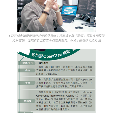
●智慧城市聯盟資訊科技管理委員會主席龐博文就「龍蝦」系統進行模擬
攻防實測，發現有近二百五十個高危漏洞。香港文匯報記者涂穴 攝