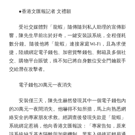
●香港文匯報記者 文禮願
受社交媒體對「龍蝦」隨傳隨到私人助理的宣傳影
響，陳先生早前出於好奇，一鍵安裝該系統，全程僅耗
數分鐘。隨後他將「龍蝦」連接家庭Wi-Fi，且為求便
捷，陸續綁定電子錢包、加密貨幣錢包、郵箱及多個社
交、購物平台賬號，殊不知已將自身數位安全門鑰親手
交給潛在攻擊者。
電子錢包20萬元一夜消失
安裝僅三天，陳先生赫然發現其中一個電子錢包內
的20萬元一夜間消失。他嚇得不知所措，馬上向熟悉網
絡安全的專家朋友求救。經調查後發現失款是「龍蝦」
系統綁定惹禍，他向香港文匯報說：「專家告知，原來
該系統缺乏基本隔離與加密機制，黑客入侵後可輕易通