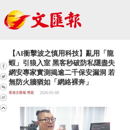
【AI衝擊波之慎用科技】亂用「龍
蝦」引狼入室 黑客秒破防私隱盡失
網安專家實測揭逾二千保安漏洞 若
無防火牆猶如「網絡裸奔」
2026-05-08
香港文匯報 專題