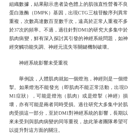
組織數據，結果顯示患者染色體上的肌強直性營養不良
蛋白激酶（DMPK）基因，出現CTG三核苷酸序列異常
重複，次數高達數百至數千次，遠高於正常人重複不多
於37次的頻率。不過，過往針對DM1的研究大多集中於
肌肉病變，鮮有深入探討其引發的神經系統問題，如神
經突觸功能失調、神經元流失等關鍵機制破壞。
神經系統影響未受重視
舉例說，人體肌肉就如一個燈泡，神經則是一個燈
掣。如果燈泡不能發光（即肌肉不能正常活動，出現D
M1症狀），可能是燈泡（肌肉）或是燈掣（神經）損
壞，亦有可能是兩者同時受損。過往研究大多集中於肌
肉受損這一部分，至於DM1對神經系統的影響，長期以
來未受到與肌肉病變的同等重視，故此筆者團隊希望可
以提升對這方面的關注。