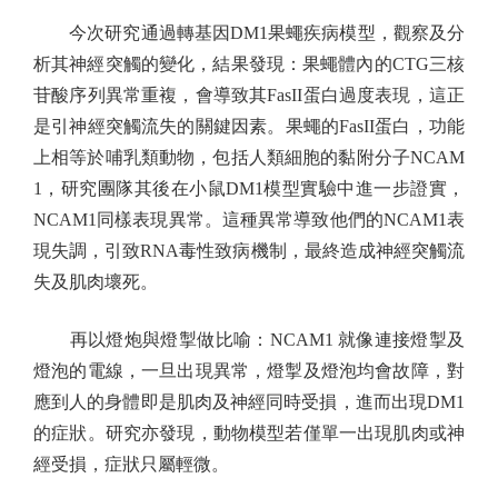
今次研究通過轉基因DM1果蠅疾病模型，觀察及分
析其神經突觸的變化，結果發現：果蠅體內的CTG三核
苷酸序列異常重複，會導致其FasII蛋白過度表現，這正
是引神經突觸流失的關鍵因素。果蠅的FasII蛋白，功能
上相等於哺乳類動物，包括人類細胞的黏附分子NCAM
1，研究團隊其後在小鼠DM1模型實驗中進一步證實，
NCAM1同樣表現異常。這種異常導致他們的NCAM1表
現失調，引致RNA毒性致病機制，最終造成神經突觸流
失及肌肉壞死。
再以燈炮與燈掣做比喻：NCAM1 就像連接燈掣及
燈泡的電線，一旦出現異常，燈掣及燈泡均會故障，對
應到人的身體即是肌肉及神經同時受損，進而出現DM1
的症狀。研究亦發現，動物模型若僅單一出現肌肉或神
經受損，症狀只屬輕微。