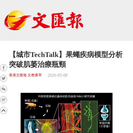
【城市TechTalk】果蠅疾病模型分析
突破肌萎治療瓶頸
2026-05-08
香港文匯報 文教薈萃