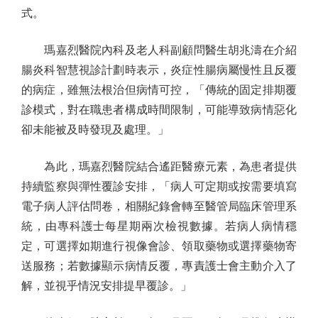
式。
瑪嘉烈醫院內科及老人科副顧問醫生胡兆濤在介紹
腸炎科智慧視診計劃時表示，炎症性腸病屬慢性且反覆
的病症，雖無法根治但病情可控，「傳統的固定排期覆
診模式，對在職患者構成時間限制，可能導致病情惡化
卻未能被及時發現及處理。」
為此，瑪嘉烈醫院結合遙距醫療元素，為患者提供
持續監察與彈性覆診安排，「病人可定期或按需要填寫
電子病人評估問卷，相關紀錄會轉至醫管局臨床管理系
統，由專科護士每星期兩次檢視數據。若病人病情穩
定，可選擇如期進行視像會診、領取藥物或選擇藥物寄
送服務；若數據顯示病情反覆，專責護士會主動介入了
解，並視乎情況安排提早覆診。」