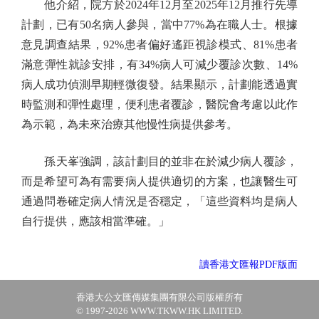
他介紹，院方於2024年12月至2025年12月推行先導
計劃，已有50名病人參與，當中77%為在職人士。根據
意見調查結果，92%患者偏好遙距視診模式、81%患者
滿意彈性就診安排，有34%病人可減少覆診次數、14%
病人成功偵測早期輕微復發。結果顯示，計劃能透過實
時監測和彈性處理，便利患者覆診，醫院會考慮以此作
為示範，為未來治療其他慢性病提供參考。
孫天峯強調，該計劃目的並非在於減少病人覆診，
而是希望可為有需要病人提供適切的方案，也讓醫生可
通過問卷確定病人情況是否穩定，「這些資料均是病人
自行提供，應該相當準確。」
讀香港文匯報PDF版面
香港大公文匯傳媒集團有限公司版權所有
© 1997-2026 WWW.TKWW.HK LIMITED.