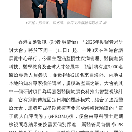
●左起：孫天峯、胡兆濤。香港文匯報記者郭木又 攝
香港文匯報訊（記者 吳健怡）「2026年度醫管局研
討大會」將於下周一（11日）起、一連3天在香港會議
展覽中心舉行，今屆主題涵蓋慢性疾病管理、醫院創新
科技、醫學教育及全球人才發展等，預計將有逾9,000名
醫療專業人員參與，並邀得約210名來自海外、內地及
本地的知名專家擔任講者，規模為歷屆之最。大會的其
中一個研討項目為瑪嘉烈醫院於腸炎科推出智慧視診計
劃，它有別於傳統固定日期的覆診模式，結合了遙距醫
療元素，患者每四星期或按需要完成經臨床驗證的「電
子病人自評問卷」(ePROMs)後，便會由專科護士定期
檢視問卷結果並按需要個別跟進，屬醫管局首個將ePR