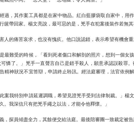
過，其作案工具都是在家中物品。紅白藍膠袋取自家中，用作
行篋帶回家。楊文亮說，最可惡的是，兇手在犯案後裝作若無其
人的痛苦哀求，也沒有愧疚。他口說認錯，表示希望有機會重
最難受的時候，「看到死者傷口和解剖的照片，想到一個女孩
太可憐了。」兇手一直聲言自己是錯手殺人，願意承認誤殺罪。
被告精神狀況不宜答辯，申請終止聆訊。經法庭審理，法官依例解
案我特別申請延遲調職，希望見證兇手受到法律制裁。」楊文
久。我深信只有把兇手繩之以法，才能令他釋懷。」
，探員傾盡全力，其餘便交給法庭。最後陪審團一致裁定被告