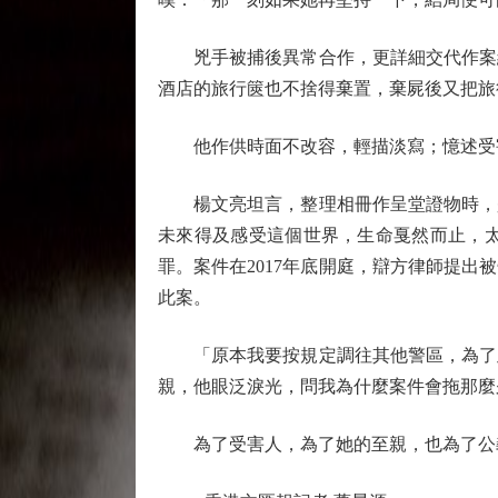
兇手被捕後異常合作，更詳細交代作案經
酒店的旅行篋也不捨得棄置，棄屍後又把旅
他作供時面不改容，輕描淡寫；憶述受害
楊文亮坦言，整理相冊作呈堂證物時，是
未來得及感受這個世界，生命戛然而止，
罪。案件在2017年底開庭，辯方律師提出
此案。
「原本我要按規定調往其他警區，為了此
親，他眼泛淚光，問我為什麼案件會拖那麼
為了受害人，為了她的至親，也為了公義