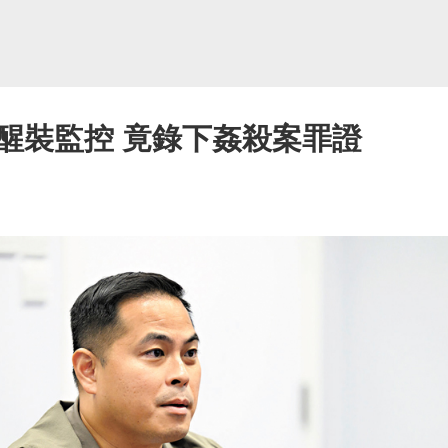
醒裝監控 竟錄下姦殺案罪證