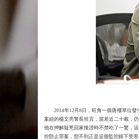
2014年12月8日，旺角一個唐樓單位
案組的楊文亮警長坦言，當差近二十載，仍
他在押解疑兇回家搜證時不禁吃了一驚，這
控防止罪案，想不到正是這個監控錄下受害