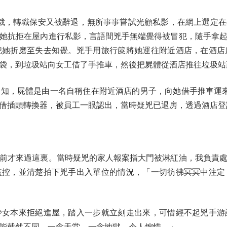
轉職保安又被辭退，無所事事嘗試光顧私影，在網上選定在cos
她抗拒在屋內進行私影，言語間兇手無端覺得被冒犯，隨手拿
把她折磨至失去知覺。兇手用旅行篋將她運往附近酒店，在酒店
袋，到垃圾站向女工借了手推車，然後把屍體從酒店推往垃圾站
，屍體是由一名自稱住在附近酒店的男子，向她借手推車運來
借插頭轉換器，被員工一眼認出，當時疑兇已退房，透過酒店登
才來過這裏。當時疑兇的家人報案指大門被淋紅油，我負責處
監控，並清楚拍下兇手出入單位的情況，「一切彷彿冥冥中注定
本來拒絕進屋，踏入一步就立刻走出來，可惜經不起兇手游
能截然不同。一念天堂，一念地獄，令人惋惜。」