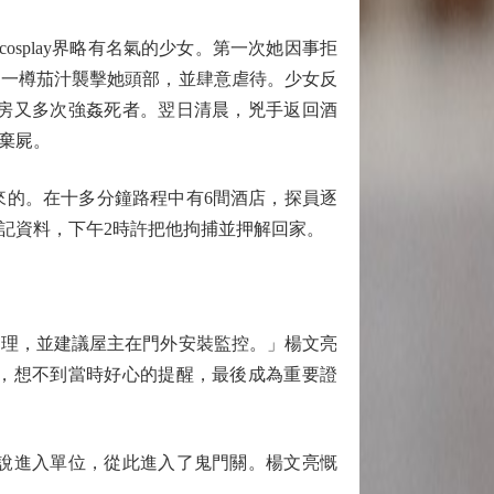
play界略有名氣的少女。第一次她因事拒
起一樽茄汁襲擊她頭部，並肆意虐待。少女反
房又多次強姦死者。翌日清晨，兇手返回酒
棄屍。
的。在十多分鐘路程中有6間酒店，探員逐
記資料，下午2時許把他拘捕並押解回家。
理，並建議屋主在門外安裝監控。」楊文亮
，想不到當時好心的提醒，最後成為重要證
說進入單位，從此進入了鬼門關。楊文亮慨