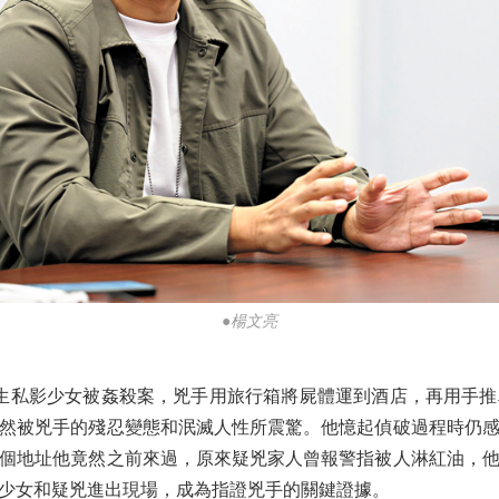
●楊文亮
發生私影少女被姦殺案，兇手用旅行箱將屍體運到酒店，再用手
然被兇手的殘忍變態和泯滅人性所震驚。他憶起偵破過程時仍
個地址他竟然之前來過，原來疑兇家人曾報警指被人淋紅油，
少女和疑兇進出現場，成為指證兇手的關鍵證據。