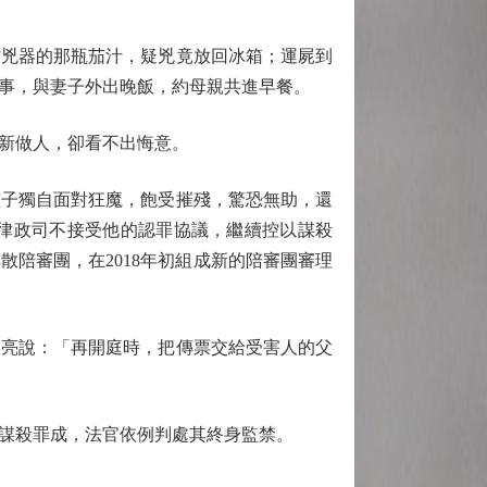
兇器的那瓶茄汁，疑兇竟放回冰箱；運屍到
事，與妻子外出晚飯，約母親共進早餐。
新做人，卻看不出悔意。
子獨自面對狂魔，飽受摧殘，驚恐無助，還
律政司不接受他的認罪協議，繼續控以謀殺
散陪審團，在2018年初組成新的陪審團審理
亮說：「再開庭時，把傳票交給受害人的父
謀殺罪成，法官依例判處其終身監禁。