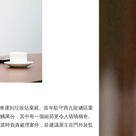
推車運到垃圾站棄屍。當年駐守西九龍總區重
感觸萬分，其中有一個細節更令人嘖嘖稱奇。
他當時負責處理案件，並建議屋主在門外裝監