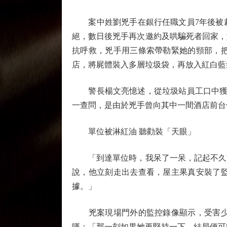
案中姓劉兇手在銀行任職文員7年後被裁，
絕，數日後兇手再次邀約及哄騙死者回家，
抗呼救，兇手用三條索帶勒緊她的頸部，
店，將屍體裝入多層垃圾袋，再放入紅白藍
警長楊文亮憶述，從垃圾站員工口中獲知
一查問，是由於兇手曾向其中一間酒店前台
單位被淋紅油 聽勸裝「天眼」
「到達單位時，我呆了一呆，記起不久前
說，他立刻走出去查看，屋主果真安裝了
據。」
兇案現場門外的監控錄像顯示，受害少女
嘆：「那一刻如果她再堅持一下，結局便可