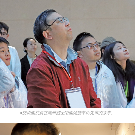
●交流團成員在龍華烈士陵園傾聽革命先輩的故事。