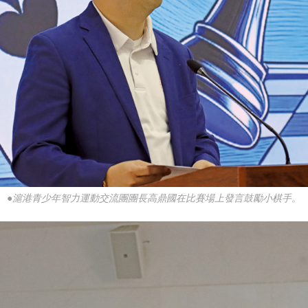
●滬港青少年智力運動交流團團長高鼎國在比賽場上發言鼓勵小棋手。