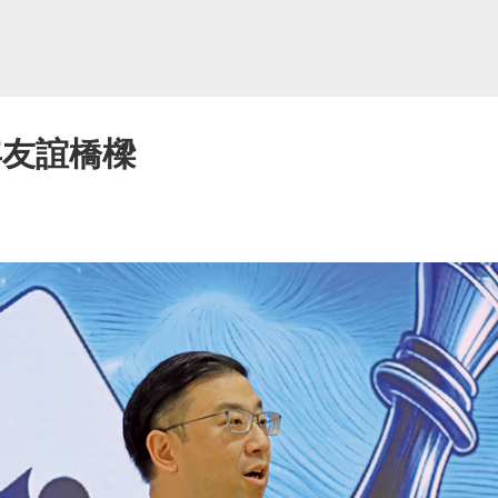
年友誼橋樑