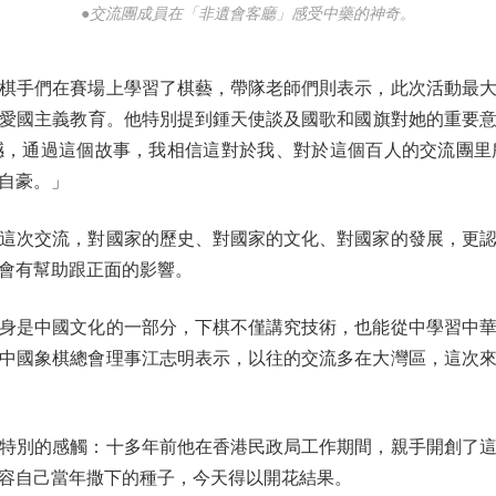
●交流團成員在「非遺會客廳」感受中藥的神奇。
手們在賽場上學習了棋藝，帶隊老師們則表示，此次活動最大
愛國主義教育。他特別提到鍾天使談及國歌和國旗對她的重要
撼，通過這個故事，我相信這對於我、對於這個百人的交流團里
自豪。」
次交流，對國家的歷史、對國家的文化、對國家的發展，更認
會有幫助跟正面的影響。
是中國文化的一部分，下棋不僅講究技術，也能從中學習中華
中國象棋總會理事江志明表示，以往的交流多在大灣區，這次
別的感觸：十多年前他在香港民政局工作期間，親手開創了這
容自己當年撒下的種子，今天得以開花結果。