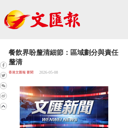
餐飲界盼釐清細節：區域劃分與責任
釐清
2026-05-08
香港文匯報 要聞