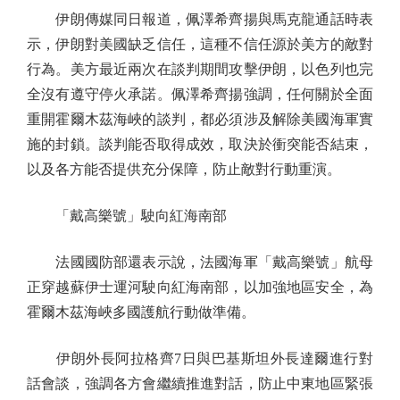
伊朗傳媒同日報道，佩澤希齊揚與馬克龍通話時表
示，伊朗對美國缺乏信任，這種不信任源於美方的敵對
行為。美方最近兩次在談判期間攻擊伊朗，以色列也完
全沒有遵守停火承諾。佩澤希齊揚強調，任何關於全面
重開霍爾木茲海峽的談判，都必須涉及解除美國海軍實
施的封鎖。談判能否取得成效，取決於衝突能否結束，
以及各方能否提供充分保障，防止敵對行動重演。
「戴高樂號」駛向紅海南部
法國國防部還表示說，法國海軍「戴高樂號」航母
正穿越蘇伊士運河駛向紅海南部，以加強地區安全，為
霍爾木茲海峽多國護航行動做準備。
伊朗外長阿拉格齊7日與巴基斯坦外長達爾進行對
話會談，強調各方會繼續推進對話，防止中東地區緊張