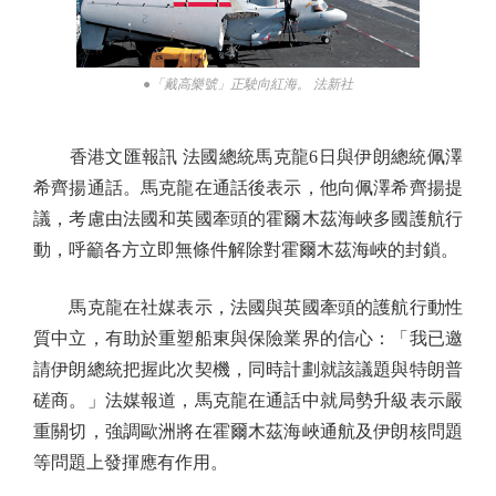
●「戴高樂號」正駛向紅海。 法新社
香港文匯報訊 法國總統馬克龍6日與伊朗總統佩澤
希齊揚通話。馬克龍在通話後表示，他向佩澤希齊揚提
議，考慮由法國和英國牽頭的霍爾木茲海峽多國護航行
動，呼籲各方立即無條件解除對霍爾木茲海峽的封鎖。
馬克龍在社媒表示，法國與英國牽頭的護航行動性
質中立，有助於重塑船東與保險業界的信心：「我已邀
請伊朗總統把握此次契機，同時計劃就該議題與特朗普
磋商。」法媒報道，馬克龍在通話中就局勢升級表示嚴
重關切，強調歐洲將在霍爾木茲海峽通航及伊朗核問題
等問題上發揮應有作用。