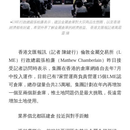
●LME行政總裁張柏廉表示，建設金屬倉庫對大宗商品生態圈，以至香港
經濟都有好處，希望外界了解金屬倉庫的經濟效益。 香港文匯報記者萬霜
靈 攝
香港文匯報訊（記者 陳鍵行）倫敦金屬交易所（L
ME）行政總裁張柏廉（Matthew Chamberlain）昨日接
受記者訪問時表示，集團在香港的倉庫網絡自去年7月
中投入運作，目前已有7家營運商負責營運15個LME認
可倉庫，總存儲量合共2.5萬噸。集團計劃在年內再增加
一個至兩個新倉庫，惟土地問題仍是最大挑戰，長遠需
增加土地使用。
業界倡北都區建倉 拉近與對手距離