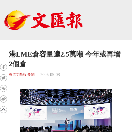
港LME倉容量達2.5萬噸 今年或再增
2個倉
2026-05-08
香港文匯報 要聞