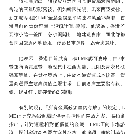
張柏廉指出，相較於亞洲區內其他金屬倉儲樞紐，
香港的容量明顯落後。例如韓國光陽、馬來西亞柔佛、
新加坡等地的LME金屬倉儲量平均達20萬至25萬噸，香
港目前的倉儲容量上限預計僅3萬噸。他認為，香港若
要縮小這一差距，必須開闢新土地建造倉庫，而北部都
會區因鄰近內地邊境、便於貨車運輸，為合適選址。
他表示，香港目前共有15個LME認可倉庫，由7家
營運商負責運營，地點集中在西九龍、元朗及青衣貨櫃
碼頭等地。在儲存策略上，由於本港營運成本較高，營
運商選擇主攻高價值金屬市場，目前倉庫主要儲存銅、
鎳、錫及鋅，總存量約2.5萬噸。
有別於現行「所有金屬必須室內存放」的規定，L
ME正研究為鋁金屬提供更具彈性的存放方案。張柏廉
指出，針對這種相對低價值的金屬，LME正向市場諮
詢，探討容許鋁金屬在室外存放。他強調，雖然討論仍