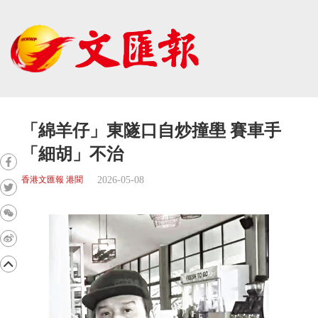
「綿羊仔」東隧口自炒撞壆 賽車手
「細胡」不治
2026-05-08
香港文匯報 港聞