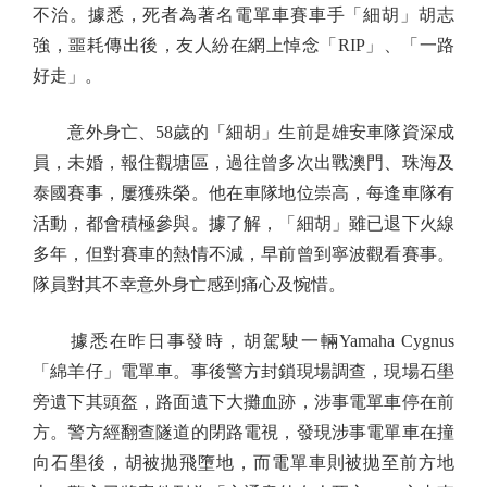
不治。據悉，死者為著名電單車賽車手「細胡」胡志
強，噩耗傳出後，友人紛在網上悼念「RIP」、「一路
好走」。
意外身亡、58歲的「細胡」生前是雄安車隊資深成
員，未婚，報住觀塘區，過往曾多次出戰澳門、珠海及
泰國賽事，屢獲殊榮。他在車隊地位崇高，每逢車隊有
活動，都會積極參與。據了解，「細胡」雖已退下火線
多年，但對賽車的熱情不減，早前曾到寧波觀看賽事。
隊員對其不幸意外身亡感到痛心及惋惜。
據悉在昨日事發時，胡駕駛一輛Yamaha Cygnus
「綿羊仔」電單車。事後警方封鎖現場調查，現場石壆
旁遺下其頭盔，路面遺下大攤血跡，涉事電單車停在前
方。警方經翻查隧道的閉路電視，發現涉事電單車在撞
向石壆後，胡被拋飛墮地，而電單車則被拋至前方地