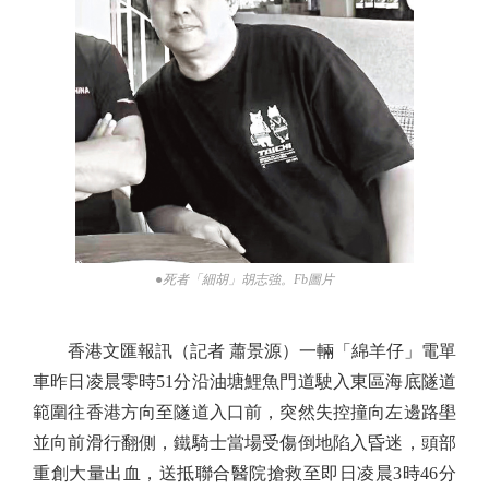
●死者「細胡」胡志強。Fb圖片
香港文匯報訊（記者 蕭景源）一輛「綿羊仔」電單
車昨日凌晨零時51分沿油塘鯉魚門道駛入東區海底隧道
範圍往香港方向至隧道入口前，突然失控撞向左邊路壆
並向前滑行翻側，鐵騎士當場受傷倒地陷入昏迷，頭部
重創大量出血，送抵聯合醫院搶救至即日凌晨3時46分