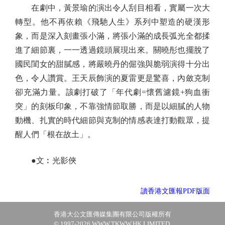
在劇中，黃景瑜的演出令人刮目相看，實屬一次大
轉型。他不再依賴《飛馳人生》系列中塑造的硬漢形
象，而是深入刻畫張小滿，將張小滿的成長弧光全都揉
進了細節裏，一一透過鏡頭展現出來。關曉彤也擺脫了
國民閨女的甜膩感，將嚴曉丹的倔強與脆弱演得十分出
色，令人讚賞。王天辰飾演的夏雷更是驚喜，內斂克制
卻充滿力量。該劇打破了「年代劇=懷舊濾鏡+狗血衝
突」的刻板印象，不靠強情節取勝，而是以細膩的人物
動機、扎實的時代細節與克制的情感表達打動觀眾，提
醒人們「根在故土」。
●文︰光影俠
讀香港文匯報PDF版面
香港大公文匯傳媒集團有限公司版權所有
© 1997-2026 WWW.TKWW.HK LIMITED.