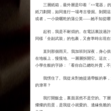
三層紙箱，最外層是印着「××電器」的
紙刀劃開，如同進行一場考古發掘。剝開這
或者，一小袋曬乾的蒲公英——她不知從哪
起初，我是不耐煩的。在電話裏說過許多
同樣「全副武裝」的包裹，又會準時出現在
直到那個雨天。我加班到深夜，身心俱疲
在地板上，慢慢地、一層層拆開它。這次，
小學生般的字跡：「看你自己總吃外賣，不
我愣住了。我從未對她提過帶飯的事，她
的潦草？
我打開飯盒，裏面居然不是空的。下層，
燦燦的煎蛋，是我從小就愛的、邊緣焦脆的