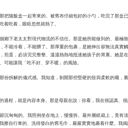
把隨飯盒一起寄來的、被舊布仔細包好的小勺，吃完了那盒已
吃着吃着，眼眶忽然就熱了。
鄉下老太太對現代物流的不信任。那是她所能做到的、最極致
，不能冷着，不能髒了。那厚重的包裹，是她伸出卻無法真實
，煎蛋，必須完完整整、溫溫熱熱地抵達她孩子的胃裏。她是
、可能讓我「吃不好、穿不暖」的風險。
份拆解的儀式感。我知道，剝開那些堅硬的殼與柔軟的襯，裏
過程，就是內容本身。那是母親在說：你看，我在很認真、很
沉甸甸的。我照例坐在地上，慢慢拆。最外層紙箱上，竟有淡
我擦自行車的、洗得發白的舊毛巾，嚴嚴實實地裹着什麼。我揭