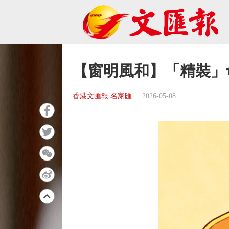
【窗明風和】「精裝」
香港文匯報 名家匯
2026-05-08