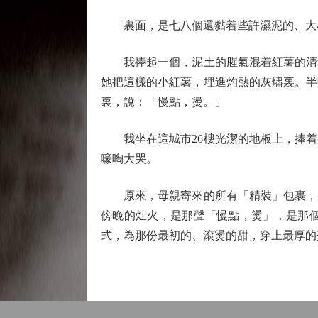
裏面，是七八個還黏着些許濕泥的、大小
我捧起一個，泥土的腥氣混着紅薯的清甜
她把這樣的小紅薯，埋進灼熱的灰燼裏。半
裏，說：「慢點，燙。」
我坐在這城市26樓光潔的地板上，捧着
嚎啕大哭。
原來，母親寄來的所有「精裝」包裹，那
傍晚的灶火，是那聲「慢點，燙」，是那
式，為那份最初的、滾燙的甜，穿上最厚的