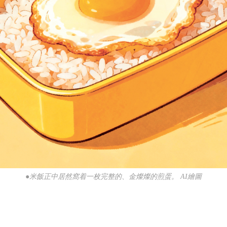
●米飯正中居然窩着一枚完整的、金燦燦的煎蛋。 AI繪圖