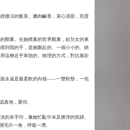
經微涼的飯菜。臘肉鹹香，菜心清甜，煎蛋
的鄭重。在她樸素的世界觀裏，給兒女的東
觸摸到我的手，是她圍起的、一個小小的、絕
在用這種近乎笨拙的、物理的方式，對抗着距
面永遠是最柔軟的內核——一雙鞋墊，一包
認真地，愛你。
淡的灰手印，像她忙亂中未及擦淨的痕跡。
開毛巾一角，呼吸一滯。