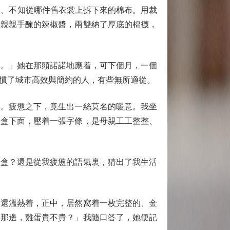
、不知從哪件舊衣裳上拆下來的棉布。用裁
母親親手醃的辣椒醬，兩雙納了厚底的棉襪，
。」她在那頭諾諾地應着，可下個月，一個
慣了城市高效與簡約的人，有些無所適從。
。疲憊之下，竟生出一絲莫名的暖意。我坐
飯盒下面，壓着一張字條，是母親工工整整、
盒？還是從我疲憊的語氣裏，猜出了我生活
還溫熱着，正中，居然窩着一枚完整的、金
們那邊，雞蛋貴不貴？」我隨口答了，她便記