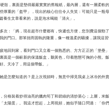
硬殼，裏面是墊得嚴嚴實實的舊報紙，最內層，還有一層柔軟的
些厚重的「盔甲」，現出的核心往往令人失笑：可能只是一瓶
篇養生文章看來的，說是泡水喝能「清火」。
次：「媽，現在超市什麼都有，快遞也方便，您別費這個勁了
我的門口。那笨拙而固執的隆重，像一種溫柔的騷擾，讓我這習
地回到家，看到門口又立着一個熟悉的、方方正正的「堡壘」
裏面是一個嶄新的保溫飯盒，鵝黃色，印着憨態可掬的小熊。
好。天冷了，用這個帶飯。」
是怎麼知道的？是上次視頻時，無意中掃見我桌上冰冷的外賣
分格裝着炒得油亮的臘肉筍丁和碧綠的清炒菜心；上層，米飯
「太陽蛋」。我這才想起，上周視頻，她似乎隨口問過：「你