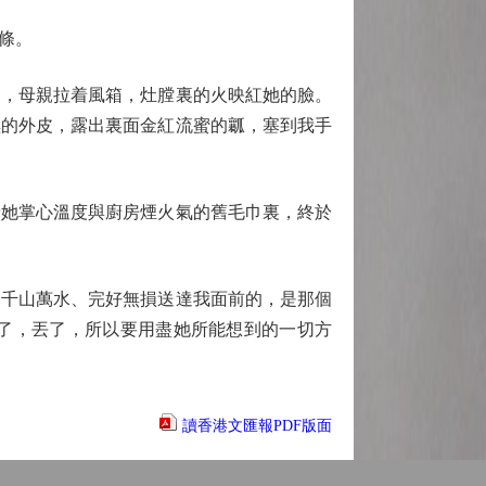
條。
，母親拉着風箱，灶膛裏的火映紅她的臉。
黑的外皮，露出裏面金紅流蜜的瓤，塞到我手
她掌心溫度與廚房煙火氣的舊毛巾裏，終於
千山萬水、完好無損送達我面前的，是那個
了，丟了，所以要用盡她所能想到的一切方
讀香港文匯報PDF版面