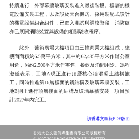
持續進行，外部幕牆玻璃安裝進入最後階段。樓層的機
電設備安裝工程，以及設於天台機房、採用裝配式設計
的機電設備組合組件，已進入測試與調校階段，消防處
亦已展開消防裝置與設備的相關驗收程序。
此外，藝術廣場大樓項目由三幢商業大樓組成，總
樓面面積約6.5萬平方米，其中約62,435平方米作辦公室
用途，另約2,500平方米作零售、餐飲及消閒用途。馮程
淑儀表示，工地A現正進行頂層核心牆混凝土結構施
工，同時推進第16層樓面的鋼結構及玻璃幕牆安裝，工
地B則正進行頂層樓面的結構及玻璃幕牆安裝，項目預
計2027年內完工。
讀香港文匯報PDF版面
香港大公文匯傳媒集團有限公司版權所有
© 1997-2026 WWW.TKWW.HK LIMITED.