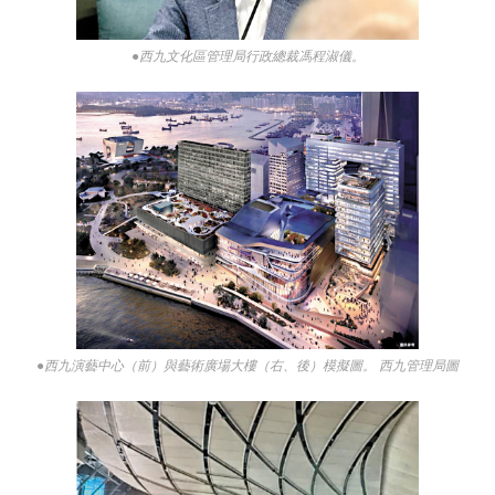
●西九文化區管理局行政總裁馮程淑儀。
●西九演藝中心（前）與藝術廣場大樓（右、後）模擬圖。 西九管理局圖