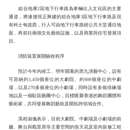
綜合地庫2區地下行車路為車輛出入文化區的主要
通道，將連接現正興建的綜合地庫3區地下行車路及現
有柯士甸道西，行人可由地下行車路經公共大堂通往地
面，再前往兩側文化藝術設施，以及商業與住宅發展項
目。
消防裝置展開驗收程序
預計今年內竣工、明年開幕的西九演藝中心，設有
可容納約1,450個座位的大劇院、約600個座位的中劇
場，以及270多個座位的小劇場，同時設有多個排練場
地以及一個駐區藝團中心，目標匯聚香港的舞蹈團體和
藝術家，共同發展舞蹈藝術及開拓跨領域合作。
馮程淑儀表示，目前大劇院、中劇場及小劇場的前
廳、舞台與觀眾席等主要空間的假天花及室內裝修工程