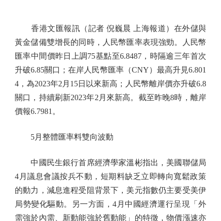
香港文匯報訊（記者 倪巍晨 上海報道）在外儲與
黃金儲備雙增長的同時，人民幣匯率表現強勁。人民幣
匯率中間價昨日上調75基點至6.8487，時隔逾三年首次
升破6.85關口；在岸人民幣匯率（CNY）最高升見6.801
4，為2023年2月15日以來新高；人民幣離岸價亦升破6.8
關口，持續刷新2023年2月來新高。截至昨晚8時，離岸
價報6.7981。
5月整體匯率料雙向波動
中國民生銀行首席經濟學家溫彬指出，美國聯儲局
4月議息會議按兵不動，短期料缺乏立即轉向寬鬆政策
的動力，減息進程受阻背景下，美元指數仍主要受美伊
局勢變化驅動。另一方面，4月中國經濟運行呈現「外
需強於內需、新動能強於舊動能」的特徵，物價漲速亦