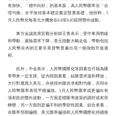
有加快。「穩中向好」的基本面，為人民幣匯率在「合
理均衡」水平保持基本穩定奠定堅實基礎，他預料，5
月人民幣兌每美元大機會在6.8至6.85區間雙向波動。
東方金誠首席宏觀分析師王青表示，受中東局勢緩
和帶動，避險需求下降，美元指數大幅走低，帶動包括
人民幣在內的主要非美貨幣普遍出現一個強勁升值過
程。
此外，中金表示，人民幣國際化等因素也可能為匯
率帶來一定支撐。從內部因素看，結匯需求溫和釋放，
大行對應買入美元，亦使得外匯供求相對均衡，共同令
人民幣匯率表現平穩偏強。5月人民幣匯率或更偏向有
漲有跌的雙向波動，一方面是穩匯率政策的調控或有所
轉變，另一方面則是偏不利的季節性因素。綜合來看，
在匯率預期偏穩、美元匯率偏強和人民幣國際化持續推