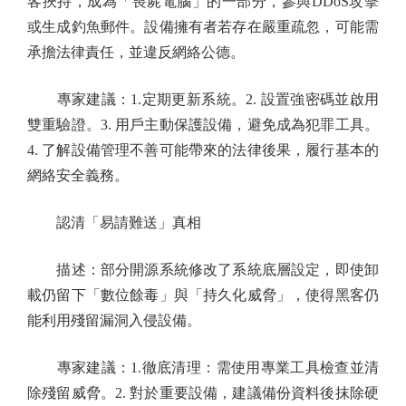
客挾持，成為「喪屍電腦」的一部分，參與DDoS攻擊
或生成釣魚郵件。設備擁有者若存在嚴重疏忽，可能需
承擔法律責任，並違反網絡公德。
專家建議：1.定期更新系統。2. 設置強密碼並啟用
雙重驗證。3. 用戶主動保護設備，避免成為犯罪工具。
4. 了解設備管理不善可能帶來的法律後果，履行基本的
網絡安全義務。
認清「易請難送」真相
描述：部分開源系統修改了系統底層設定，即使卸
載仍留下「數位餘毒」與「持久化威脅」，使得黑客仍
能利用殘留漏洞入侵設備。
專家建議：1.徹底清理：需使用專業工具檢查並清
除殘留威脅。2. 對於重要設備，建議備份資料後抹除硬