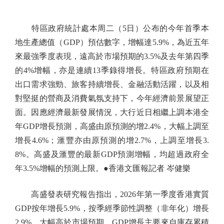
特區政府統計處本周二（5日）公布的今年首季本
地生產總值（GDP）預估數字，增幅達5.9%，為近五年
來最強季度表現，遠高於市場預期的3.5%及去年第四季
的4%增幅，亦是連續13季錄得增長。特區政府預期在
出口需求強勁、旅客持續增長、金融活動活躍，以及相
對堅挺的營商及消費氣氛支持下，今年經濟前景展望正
面。因應經濟最新發展情況，大行近日相繼上調本港全
年GDP增長預測，高盛由原預測的增2.4%，大幅上調至
增長4.6%；滙豐亦由原預測的增2.7%，上調至增長3.
8%。高盛及滙豐的最新GDP預測增幅，均超過政府全
年3.5%增幅的預測上限。●香港文匯報記者 岑健樂
高盛發表研究報告指出，2026年第一季度香港實質
GDP按年增長5.9%，按季經季節性調整（非年化）增長
2.9%，大幅高於市場預期。GDP增長主要來自庫存累積