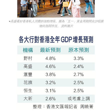
●高盛看好香港私人消費的強勁增長。圖為「五一」黃金周期間尖沙咀購
物街熱鬧市況。 資料圖片