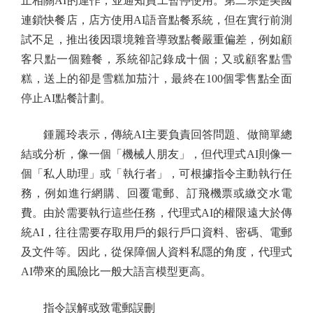
止相關AI的運作，並通知員工暫停使用。第二宗是美國
連鎖快餐店，店方使用AI語音點餐系統，但在實行前測
試不足，推出後因環境雜音導致點餐嚴重偏差，例如顧
客只點一個雞餐，系統卻記錄成十個；又或顧客點雪
糕，送上的卻是雪糕加茄汁，最終在100個零售點全面
停止AI點餐計劃。
鍾麗玲表示，傳統AI主要負責回答問題、做簡單總
結或分析，像一個「機械人朋友」，但代理式AI則像一
個「私人助理」或「執行者」，可根據指令主動執行任
務，例如進行網購、回覆電郵、訂飛機票或繳交水電
費。由於需要執行這些任務，代理式AI的權限遠大於傳
統AI，往往需要存取用戶的銀行戶口資料、密碼、電郵
及文件等。因此，從保障個人資料私隱的角度，代理式
AI帶來的風險比一般大語言模型更高。
指令誤解或致電郵誤刪