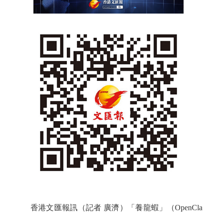
香港文匯報訊（記者 廣濟）「養龍蝦」（OpenCla