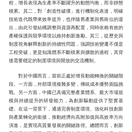
程，增長表現為生產率不斷躍升的動態均衡，而非靜態
積累。其二，對「創造性破壞」進行機制化表達，明確
技術迭代既帶來效率提升，也伴隨舊產業與舊崗位的退
出，由此引發結構調整與資源再配置，同時依賴有效的
產權保護與競爭環境以維持創新激勵。其三，從歷史與
制度視角解釋創新的持續性問題，強調技術變遷不僅是
工程突破，更是知識體系不斷積累與擴散的過程，其背
後需要穩定的制度環境與開放的交流機制。
對於中國而言，當前正處於增長動能轉換的關鍵階
段。一方面，外部環境複雜多變，傳統成本優勢面臨挑
戰。另一方面，中國已具備完整產業體系、龐大市場規
模與持續提升的研發能力，為創新驅動提供了堅實基
礎。在這一背景下，通過完善制度環境、強化科技創新
與產業轉化的銜接，推動經濟向高附加值與高效率方向
演進，是實現高質量發展的關鍵路徑。總體而言，創新