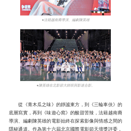
●法籍越南裔導演、編劇陳英雄
●陳英雄在北影節大師班與影迷合影。
從《青木瓜之味》的靜謐東方，到《三輪車伕》的
底層寫實，再到《味遊心窩》的酸甜苦辣，法籍越南裔
導演、編劇陳英雄的電影始終在探索影像與情感之間的
隱秘通道。作為第十六屆北京國際電影節天壇獎評委，