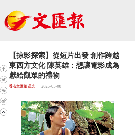
【掠影探索】從短片出發 創作跨越
東西方文化 陳英雄：想讓電影成為
獻給觀眾的禮物
2026-05-08
香港文匯報 星光