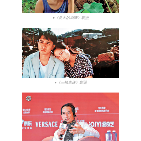
●《夏天的滋味》劇照
●《三輪車伕》劇照