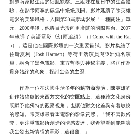
對越南家庭生活的細膩觀察。三姐妹在夏日中的生命體
驗，在熱帶雨季的氤氳中緩緩展開。影片延續了陳英雄
電影的美學風格，入圍第53屆康城影展「一種關注」單
元。2000年後，他將目光投向更廣闊的國際舞台。2007
年執導了英語電影《幻雨追緝》（I Come with the Rai
n），這是他在國際影壇的一次重要嘗試。影片集結了
佐斯夏利（Josh Hartnett）等荷里活演員與亞洲知名演
員，融合了黑色電影、東方哲學與神秘主義，將雨作為
貫穿始終的意象，探討生命的主題。
作為一位在法國生活多年的越南裔導演，陳英雄的
創作始終處於東西方文化的交匯點上。這種跨文化身份
既賦予他獨特的觀察視角，也讓他對文化差異有着敏銳
的感知。陳英雄最看重電影的影像質感，「我不喜歡俗
套，更注重電影所創造的情感表達，我希望看到能夠讓
我生發出新情感的電影，這很難。」