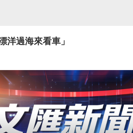
漂洋過海來看車」