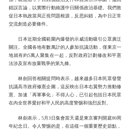
錯誤言論，以實際行動維護中日關係政治基礎。我們敦
促日本執政當局正視問題根源，反思糾錯，為中日正常
交流創造必要條件。
日本近期全國範圍內爆發的示威活動吸引公眾廣泛
關注。全國各地有數萬計的人參加抗議活動，僅東京一
地就有約5萬人聚集在一起，反對政府計劃修改和平憲
法涉及宣布放棄戰爭的第九條。
林劍回答相關提問時表示，越來越多日本民眾發聲
抗議高市政府修憲企圖，這反映出日本右翼勢力推動修
憲、加速「再軍事化」不得人心，已引起包括日本民眾
在內全世界愛好和平人民的高度警惕和強烈反對。
林劍表示，5月3日集會當天還是東京審判開庭80周
年紀念日。令人警惕的是，在這樣一個重要歷史節點，