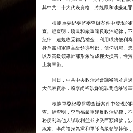
其中共二十大代表資格，將魏鳳和涉嫌犯罪
根據軍委紀委監委查辦案件中發現的問題線
查。經查明，魏鳳和嚴重違反政治紀律，不
紀律，違規收受禮品禮金；利用職務便利為
身為黨和軍隊高級領導幹部，信仰坍塌、忠
以及高級領導幹部形象造成極大損害，性質
上將軍銜。
同日，中共中央政治局會議審議並通過中
大代表資格，將李尚福涉嫌犯罪問題移送軍
根據軍委紀委監委查辦案件中發現的問題線
查。經查明，李尚福嚴重違反政治紀律，不
務便利為他人謀取利益並收受巨額錢款，涉
線索。李尚福身為黨和軍隊高級領導幹部，