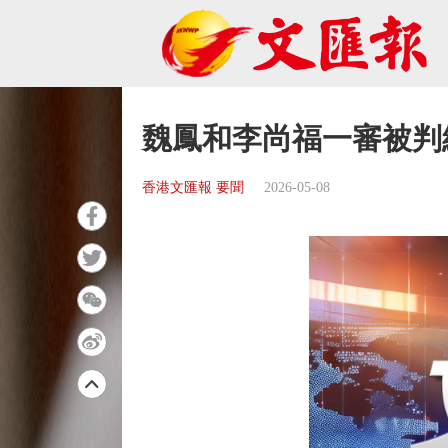
魏鳳和李尚福一審被判
香港文匯報 要聞
2026-05-08