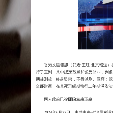
香港文匯報訊（記者 王玨 北京報道）據
行了宣判，其中認定魏鳳和犯受賄罪，判處
期徒刑後，終身監禁，不得減刑、假釋；認
全部財產，在其死刑緩期執行二年期滿依法
兩人此前已被開除黨籍軍籍
2024年6月27日，中共中央政治局會