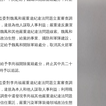
委監委對魏鳳和嚴重違紀違法問題立案審查調
律，違規為他人謀取人事利益；嚴重違反廉潔
現魏鳳和其他嚴重違紀違法問題線索。魏鳳和
隊政治生態，給黨的事業、國防和軍隊建設，
決定給予魏鳳和開除軍籍處分，取消其火箭軍
給予李尚福開除黨籍處分，終止其中共二十
時予以追認。
委監委對李尚福嚴重違紀違法問題立案審查調
律，違規為本人和他人謀取人事利益；利用職
查調查中還發現李尚福其他嚴重違紀違法問題
委信任重託，嚴重污染軍隊裝備領域政治生態