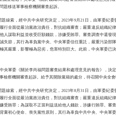
問題移送軍事檢察機關審查起訴。
索，經中共中央研究決定，2023年9月21日，由軍委紀
履行全面從嚴治黨政治責任，對抗組織審查；嚴重違反組織紀
他人謀取利益並收受巨額錢款，涉嫌受賄罪。審查調查中還發
誠失節，其行為辜負黨中央、中央軍委信任重託，嚴重污染部
極其嚴重，影響極為惡劣，危害特別巨大。此前，中央軍委已
央軍委《關於李尚福問題審查結果和處理意見的報告》，決定
事檢察機關審查起訴。給予其開除黨籍的處分，待召開中央全會
索，經中共中央研究決定，2023年8月31日，由軍委紀
履行全面從嚴治黨政治責任，對抗組織審查；嚴重違反組織紀
嫌受賄罪；為謀取不正當利益送給他人錢款，涉嫌行賄罪。審
背棄初心使命、喪失黨性原則，其行為辜負中共中央、中央軍