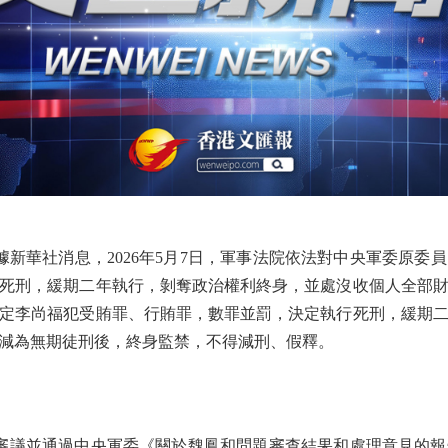
新華社消息，2026年5月7日，軍事法院依法對中央軍委原委
死刑，緩期二年執行，剝奪政治權利終身，並處沒收個人全部
定李尚福犯受賄罪、行賄罪，數罪並罰，決定執行死刑，緩期
減為無期徒刑後，終身監禁，不得減刑、假釋。
議審議並通過中央軍委《關於魏鳳和問題審查結果和處理意見的