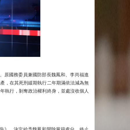
員、原國務委員兼國防部長魏鳳和、李尚福進
財產，在其死刑緩期執行二年期滿依法減為無
二年執行，剝奪政治權利終身，並處沒收個人
報告》，決定給予魏鳳和開除黨籍處分，終止