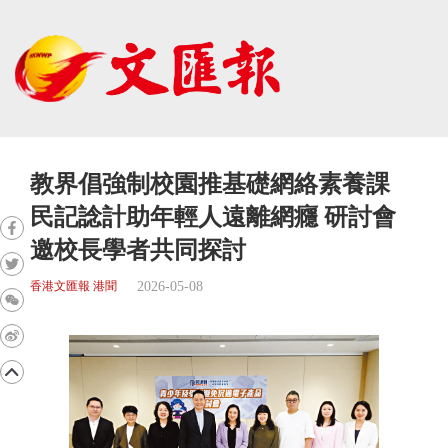
教界倡強制校園推基礎網絡素養課
民記諗計助年輕人遠離網癮 研討會
邀校長學者共同探討
2026-05-08
香港文匯報 港聞