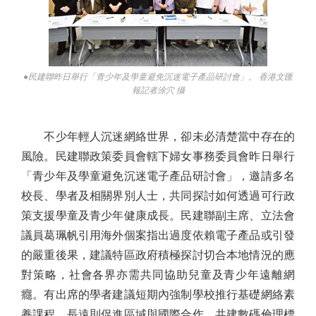
●民建聯昨日舉行「青少年及學童避免沉迷電子產品研討會」。 香港文匯
報記者涂穴 攝
不少年輕人沉迷網絡世界，卻未必清楚當中存在的
風險。民建聯政策委員會轄下婦女事務委員會昨日舉行
「青少年及學童避免沉迷電子產品研討會」，邀請多名
校長、學者及相關界別人士，共同探討如何透過可行政
策支援學童及青少年健康成長。民建聯副主席、立法會
議員葛珮帆引用海外個案指出過度依賴電子產品或引發
的嚴重後果，建議特區政府積極探討切合本地情況的應
對策略，社會各界亦需共同協助兒童及青少年遠離網
癮。有出席的學者建議短期內強制學校推行基礎網絡素
養課程，長遠則促進區域與國際合作，共建數碼倫理標