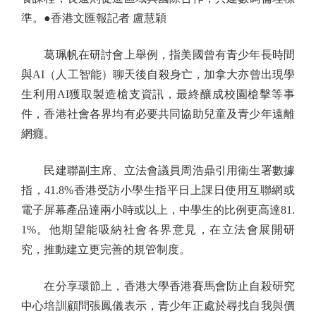
準。●香港文匯報記者 盧慧穎
葛珮帆在研討會上舉例，指美國曾有青少年長時間
與AI（人工智能）聊天後自殺身亡，加拿大亦曾出現學
生利用AI獲取製造槍支資訊，最終釀成校園槍擊等事
件，香港社會各界均有必要共同協助兒童及青少年遠離
網癮。
民建聯副主席、立法會議員周浩鼎引用衞生署數據
指，41.8%香港受訪小學生指平日上課日使用互聯網或
電子屏幕產品達兩小時或以上，中學生的比例更高達81.
1%。他期望能吸納社會各界意見，在立法會展開研
究，推動建立更完善的規管制度。
在分享環節上，香港大學香港賽馬會防止自殺研究
中心培訓顧問張鳳儀表示，青少年正處於尋找自我與價