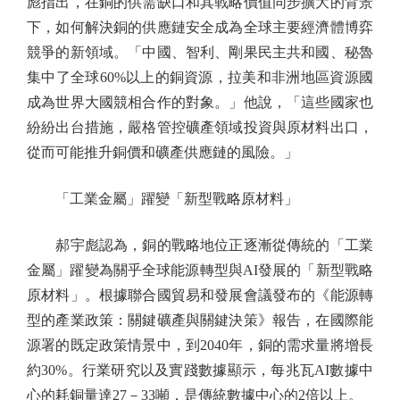
彪指出，在銅的供需缺口和其戰略價值同步擴大的背景
下，如何解決銅的供應鏈安全成為全球主要經濟體博弈
競爭的新領域。「中國、智利、剛果民主共和國、秘魯
集中了全球60%以上的銅資源，拉美和非洲地區資源國
成為世界大國競相合作的對象。」他說，「這些國家也
紛紛出台措施，嚴格管控礦產領域投資與原材料出口，
從而可能推升銅價和礦產供應鏈的風險。」
「工業金屬」躍變「新型戰略原材料」
郝宇彪認為，銅的戰略地位正逐漸從傳統的「工業
金屬」躍變為關乎全球能源轉型與AI發展的「新型戰略
原材料」。根據聯合國貿易和發展會議發布的《能源轉
型的產業政策：關鍵礦產與關鍵決策》報告，在國際能
源署的既定政策情景中，到2040年，銅的需求量將增長
約30%。行業研究以及實踐數據顯示，每兆瓦AI數據中
心的耗銅量達27－33噸，是傳統數據中心的2倍以上。