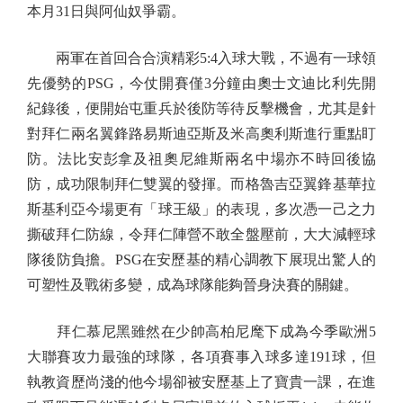
本月31日與阿仙奴爭霸。
兩軍在首回合合演精彩5:4入球大戰，不過有一球領
先優勢的PSG，今仗開賽僅3分鐘由奧士文迪比利先開
紀錄後，便開始屯重兵於後防等待反擊機會，尤其是針
對拜仁兩名翼鋒路易斯迪亞斯及米高奧利斯進行重點盯
防。法比安彭拿及祖奧尼維斯兩名中場亦不時回後協
防，成功限制拜仁雙翼的發揮。而格魯吉亞翼鋒基華拉
斯基利亞今場更有「球王級」的表現，多次憑一己之力
撕破拜仁防線，令拜仁陣營不敢全盤壓前，大大減輕球
隊後防負擔。PSG在安歷基的精心調教下展現出驚人的
可塑性及戰術多變，成為球隊能夠晉身決賽的關鍵。
拜仁慕尼黑雖然在少帥高柏尼麾下成為今季歐洲5
大聯賽攻力最強的球隊，各項賽事入球多達191球，但
執教資歷尚淺的他今場卻被安歷基上了寶貴一課，在進