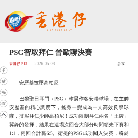
PSG智取拜仁 晉歐聯決賽
2026-05-08
香港仔 P15
分享
安歷基技壓高柏尼
巴黎聖日耳門（PSG）昨晨作客安聯球場，在主帥
安歷基的精心調度下，搖身一變成為一支高效反擊球
隊，技壓拜仁少帥高柏尼！成功限制拜仁兩名「王牌」
翼鋒的發揮，結果在這場次回合大部分時間領先下賽和
1:1，兩回合計贏6:5。衛冕的PSG成功闖入決賽，將於