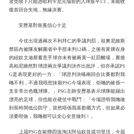
攻受限下只能憑哈利卡尼完場前的入球扳平1:1，未能收
復首回合失地，無緣決賽。
安歷基對衛冕信心十足
今仗出現過兩次不利拜仁的爭議判罰，祖奧尼維斯
禁區內被隊友解圍省中手部未判12碼，之後有黃牌在身
的紐奴文迪斯蓄意手球亦未有被兩黃一紅罰離場，賽後
高柏尼雖然對球證兩次爭議判決作出批評，但亦承認PS
G是表現更好的一方：「球證判決喺兩回合比賽都對我
哋不利，不過我唔想抹殺PSG今場表現，佢哋的確係一
支非常出色嘅球隊。」PSG主帥安歷基表示球隊能踢出
漂亮的足球，但也能在硬仗中戰鬥：「今場證明我哋做
到長時間低位防守，當然唔係我喜歡嘅方式，但如果必
須要咁做，我哋都可以全心全意做到！」
上屆PSG在歐聯四強淘汰阿仙奴並成功登頂，今屆