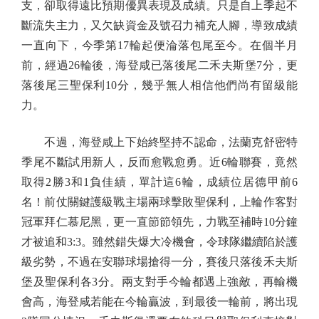
支，卻取得遠比預期優異表現及成績。只是自上季起不
斷流失主力，又欠缺資金及號召力補充人腳，導致成績
一直向下，今季第17輪起便淪落包尾至今。在個半月
前，經過26輪後，海登咸已落後尾二禾夫斯堡7分，更
落後尾三聖保利10分，幾乎無人相信他們尚有留級能
力。
不過，海登咸上下始終堅持不認命，法蘭克舒密特
季尾不斷試用新人，反而愈戰愈勇。近6輪聯賽，竟然
取得2勝3和1負佳績，單計這6輪，成績位居德甲前6
名！前仗關鍵護級戰主場兩球擊敗聖保利，上輪作客對
冠軍拜仁慕尼黑，更一直節節領先，力戰至補時10分鐘
才被追和3:3。雖然錯失爆大冷機會，令球隊繼續陷於護
級劣勢，不過在安聯球場搶得一分，賽後只落後禾夫斯
堡及聖保利各3分。兩支對手今輪都遇上強敵，再輸機
會高，海登咸若能在今輪贏波，到最後一輪前，將出現