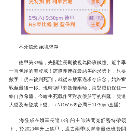
不死信念 絕境求存
德甲第33輪，先關注長期被視為降班鐵膽、近半季
一直包尾的海登咸！該隊即使在最惡劣的形勢下，只要
數字上仍未被判死刑，就從未放棄過求存信念，始終奮
戰至最後一秒。現時德甲剩餘僅兩輪，海登咸仍保住一
線自救希望，今輪生死戰作客對攻優於守的科隆，雙選
大盤及海登咸下盤。（NOW 639台周日11:30pm直播）
海登咸在領軍長達18年的主帥法蘭克舒密特帶領
下，於2023年升上德甲，過去兩季以聯賽最低班費開