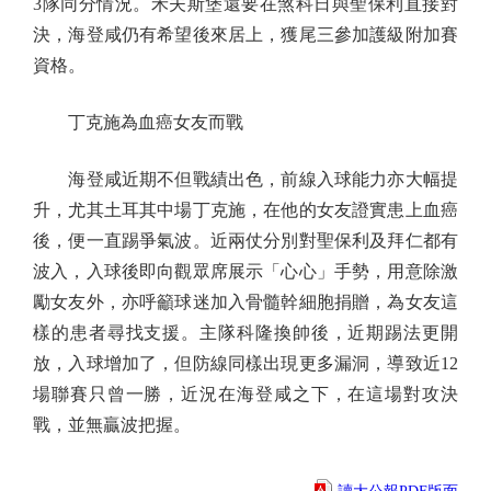
3隊同分情況。禾夫斯堡還要在煞科日與聖保利直接對
決，海登咸仍有希望後來居上，獲尾三參加護級附加賽
資格。
丁克施為血癌女友而戰
海登咸近期不但戰績出色，前線入球能力亦大幅提
升，尤其土耳其中場丁克施，在他的女友證實患上血癌
後，便一直踢爭氣波。近兩仗分別對聖保利及拜仁都有
波入，入球後即向觀眾席展示「心心」手勢，用意除激
勵女友外，亦呼籲球迷加入骨髓幹細胞捐贈，為女友這
樣的患者尋找支援。主隊科隆換帥後，近期踢法更開
放，入球增加了，但防線同樣出現更多漏洞，導致近12
場聯賽只曾一勝，近況在海登咸之下，在這場對攻決
戰，並無贏波把握。