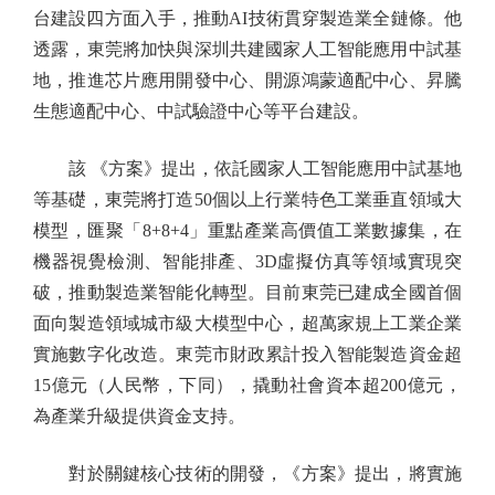
台建設四方面入手，推動AI技術貫穿製造業全鏈條。他
透露，東莞將加快與深圳共建國家人工智能應用中試基
地，推進芯片應用開發中心、開源鴻蒙適配中心、昇騰
生態適配中心、中試驗證中心等平台建設。
該 《方案》提出，依託國家人工智能應用中試基地
等基礎，東莞將打造50個以上行業特色工業垂直領域大
模型，匯聚「8+8+4」重點產業高價值工業數據集，在
機器視覺檢測、智能排產、3D虛擬仿真等領域實現突
破，推動製造業智能化轉型。目前東莞已建成全國首個
面向製造領域城市級大模型中心，超萬家規上工業企業
實施數字化改造。東莞市財政累計投入智能製造資金超
15億元（人民幣，下同），撬動社會資本超200億元，
為產業升級提供資金支持。
對於關鍵核心技術的開發，《方案》提出，將實施