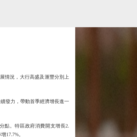
發展情況，大行高盛及滙豐分別上
持續發力，帶動首季經濟增長進一
分點。特區政府消費開支增長2.
17.7%。