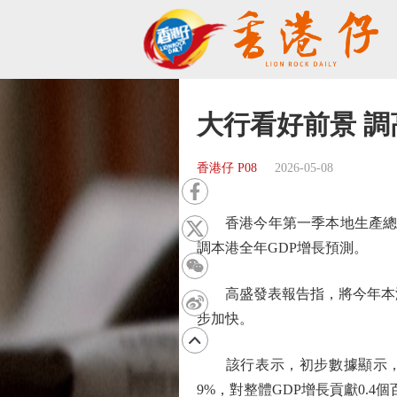
大行看好前景 調
香港仔 P08
2026-05-08
香港今年第一季本地生產總值（
調本港全年GDP增長預測。
高盛發表報告指，將今年本港G
步加快。
該行表示，初步數據顯示，上季
9%，對整體GDP增長貢獻0.4