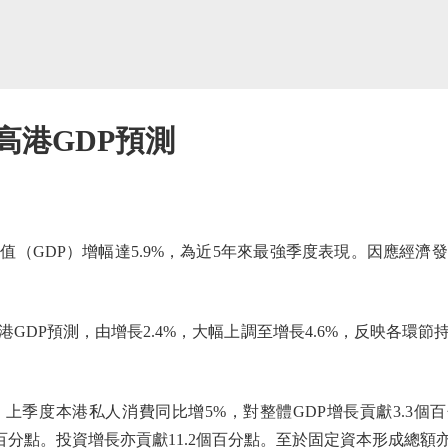
高港GDP預測
GDP）增幅達5.9%，為近5年來最強季度表現。因應經濟
DP預測，由增長2.4%，大幅上調至增長4.6%，反映各環節
度本港私人消費同比增5%，對整體GDP增長貢獻3.3個百
個百分點。投資增長亦貢獻11.2個百分點。至於固定資本形成總額亦增