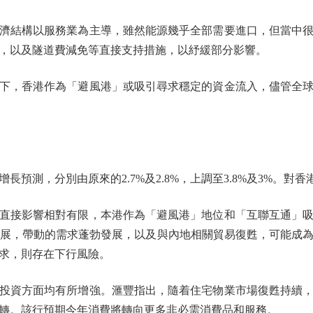
結構以服務業為主導，雖然能源幾乎全部需要進口，但當中很
，以及隧道費減免等直接支持措施，以紓緩部分影響。
，香港作為「避風港」或吸引尋求穩定的資金流入，儘管全球
測，分別由原來的2.7%及2.8%，上調至3.8%及3%。對
接影響相對有限，本港作為「避風港」地位和「互聯互通」吸
發展，帶動的需求蓬勃發展，以及與內地相關貿易復甦，可能成
求，則存在下行風險。
資方面均有所增強。滙豐指出，隨着住宅物業市場復甦持續，
轉。該行預期今年消費將轉向更多非必需消費品和服務。