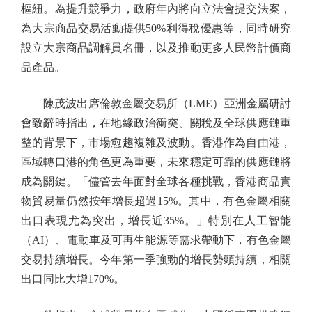
樞紐。為提升競爭力，政府年內將向立法會提交法案，
為大宗商品交易活動提供50%利得稅優惠等，同時研究
設立大宗商品調解員名冊，以及推動更多人民幣計價商
品產品。
陳茂波出席倫敦金屬交易所（LME）亞洲金屬研討
會致辭時指出，在地緣政治衝突、關稅及全球供應鏈重
整的背景下，市場愈趨複雜及波動。香港作為自由港，
區域轉口港的角色更為重要，未來穩定可靠的供應鏈將
成為關鍵。「儘管去年面對全球各種挑戰，香港商品實
物貿易量仍然按年增長超過15%。其中，有色金屬相關
出口表現尤為突出，增長近35%。」特別在人工智能
（AI）、電動車及可再生能源等需求帶動下，有色金屬
交易持續增長。今年第一季強勁的增長勢頭持續，相關
出口同比大增170%。