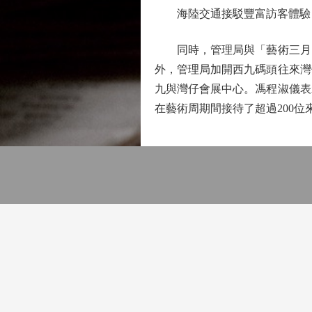
海陸交通接駁豐富訪客體驗
同時，管理局與「藝術三月」
外，管理局加開西九碼頭往來灣
九與灣仔會展中心。馮程淑儀表
在藝術周期間接待了超過200