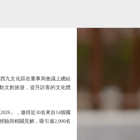
西九文化區在董事局會議上總結
動文創旅遊，提升訪客的文化體
6」，邀得近30名來自14個國
與精闢見解，吸引逾2,000名