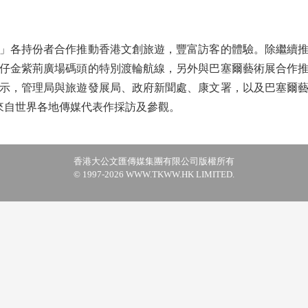
各持份者合作推動香港文創旅遊，豐富訪客的體驗。除繼續推
仔金紫荊廣場碼頭的特別渡輪航線，另外與巴塞爾藝術展合作
示，管理局與旅遊發展局、政府新聞處、康文署，以及巴塞爾
位來自世界各地傳媒代表作採訪及參觀。
香港大公文匯傳媒集團有限公司版權所有
© 1997-2026 WWW.TKWW.HK LIMITED.