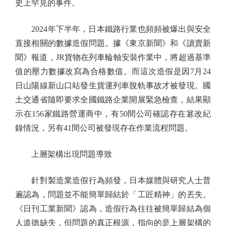
史上罕見的事件。
2024年下半年，日本鐵路行業也頻頻被爆出與安全
直接相關的數據造假問題。據《東京新聞》和《讀賣新
聞》報道，JR貨物在列車輪軸安裝作業中，將超過基準
值的壓力數據改寫為合格數值。而這次造假是因7月24
日山陽線新山口站發生貨運列車脫軌事故才被發現。國
土交通省隨即要求全國鐵路企業開展緊急檢查，結果顯
示在156家鐵路營運商中，有50間公司確認存在篡改紀
錄情況，另有41間公司被發現存在作業流程問題。
上層架構出現問題導致
針對製造業造假行為頻發，日本媒體與研究人士普
遍認為，問題並不能簡單歸結於「工匠精神」的丟失。
《日刊工業新聞》認為，造假行為往往被簡單歸結為個
人道德缺失，但問題的真正根源，指向的是上層架構的