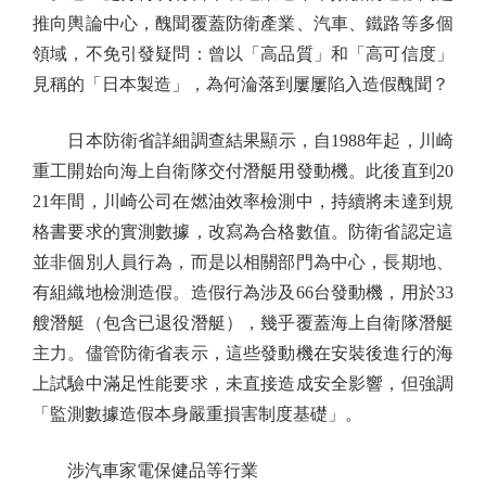
推向輿論中心，醜聞覆蓋防衛產業、汽車、鐵路等多個
領域，不免引發疑問：曾以「高品質」和「高可信度」
見稱的「日本製造」，為何淪落到屢屢陷入造假醜聞？
日本防衛省詳細調查結果顯示，自1988年起，川崎
重工開始向海上自衛隊交付潛艇用發動機。此後直到20
21年間，川崎公司在燃油效率檢測中，持續將未達到規
格書要求的實測數據，改寫為合格數值。防衛省認定這
並非個別人員行為，而是以相關部門為中心，長期地、
有組織地檢測造假。造假行為涉及66台發動機，用於33
艘潛艇（包含已退役潛艇），幾乎覆蓋海上自衛隊潛艇
主力。儘管防衛省表示，這些發動機在安裝後進行的海
上試驗中滿足性能要求，未直接造成安全影響，但強調
「監測數據造假本身嚴重損害制度基礎」。
涉汽車家電保健品等行業