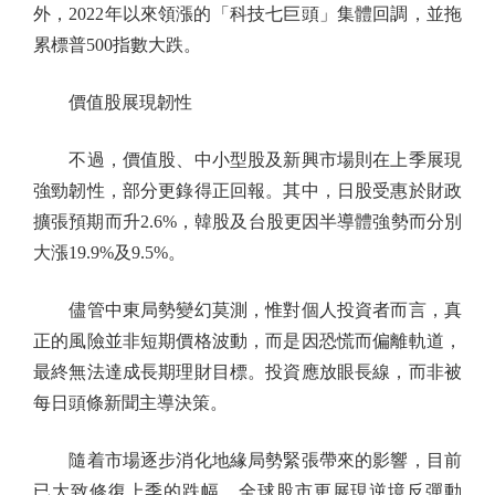
外，2022年以來領漲的「科技七巨頭」集體回調，並拖
累標普500指數大跌。
價值股展現韌性
不過，價值股、中小型股及新興市場則在上季展現
強勁韌性，部分更錄得正回報。其中，日股受惠於財政
擴張預期而升2.6%，韓股及台股更因半導體強勢而分別
大漲19.9%及9.5%。
儘管中東局勢變幻莫測，惟對個人投資者而言，真
正的風險並非短期價格波動，而是因恐慌而偏離軌道，
最終無法達成長期理財目標。投資應放眼長線，而非被
每日頭條新聞主導決策。
隨着市場逐步消化地緣局勢緊張帶來的影響，目前
已大致修復上季的跌幅。全球股市更展現逆境反彈動