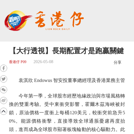
【大行透視】長期配置才是跑贏關鍵
2026-05-08
香港仔 P09
分享
袁淇欣 Endowus 智安投董事總經理及香港業務主管
今年第一季，全球股市經歷地緣政治與市場風格轉
換的雙重考驗。受中東衝突影響，霍爾木茲海峽被封
鎖，原油價格一度衝上每桶120美元，較衝突前急升5
0%。能源價格衝擊，直接導致全球通脹憂慮再度抬
頭，進而成為全球股市顯著板塊輪動的核心驅動力。此