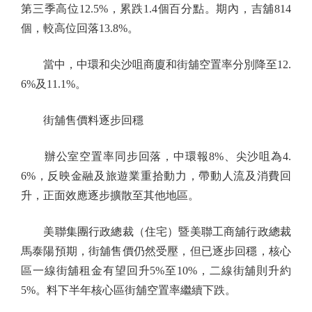
第三季高位12.5%，累跌1.4個百分點。期內，吉舖814
個，較高位回落13.8%。
當中，中環和尖沙咀商廈和街舖空置率分別降至12.
6%及11.1%。
街舖售價料逐步回穩
辦公室空置率同步回落，中環報8%、尖沙咀為4.
6%，反映金融及旅遊業重拾動力，帶動人流及消費回
升，正面效應逐步擴散至其他地區。
美聯集團行政總裁（住宅）暨美聯工商舖行政總裁
馬泰陽預期，街舖售價仍然受壓，但已逐步回穩，核心
區一線街舖租金有望回升5%至10%，二線街舖則升約
5%。料下半年核心區街舖空置率繼續下跌。