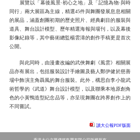
展覽以「幕後風景·初心之地」及「記憶為物·與時
同行」兩大展區為主線，精選45件與舞團發展息息相關
的展品，涵蓋創團初期的歷史照片、經典劇目的服裝與
道具、舞台設計模型、歷年精選海報與場刊，以及幕後
影像紀錄等，其中藝術總監楊雲濤的創作手稿更是首次
公開。
與此同時，由漫畫改編的武俠舞劇《風雲》相關展
品亦有展出，包括服裝設計手繪圖及藝人鄭伊健於慈善
場中飾演主角聶風的舞台服裝。此外，構思自李小龍武
術哲學的《武道》舞台設計模型，以及聯乘本地原創角
色的小黃鴨造型紀念品等，亦呈現舞團在跨界創作上的
不同嘗試。
讀大公報PDF版面
香港大公文匯傳媒集團有限公司版權所有