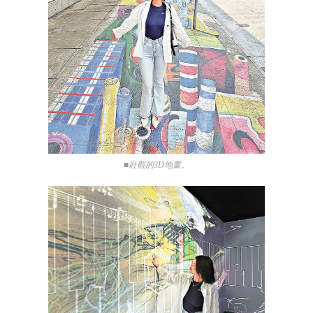
■壯觀的3D地畫。