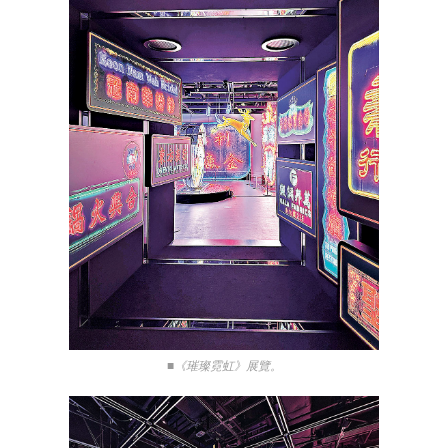
■《璀璨霓虹》展覽。