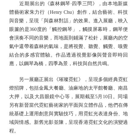
近期展出的《森林鋼琴·四季三問》，由本地新媒
體藝術家朱力行（Henry Chu）創作，結合藝術、科技
與音樂，呈現「與森林對話」的效果。進入展廳，映入
眼簾的是360度的「觸控鋼琴」，觸摸屏幕時，鋼琴便
會演奏不同的音樂，而地面則鋪滿了松針，展廳內的空
氣中還帶着森林的氣味，是將視覺、聽覺、觸覺、嗅覺
結合的多感官體驗。作品透過視覺影像與聲音即時回
應，以鋼琴為橋，四季為景，科技與自然共鳴。
另一展廳正展出《璀璨霓虹》，呈現多個經典霓虹
燈招牌，包括金鳳大餐廳、油麻地的太平館餐廳、南昌
大押，以及大昌眼鏡中心等，展期截至5月10日。同場
另有新晉當代霓虹藝術家的平面與立體作品，他們在傳
統基礎上運用創意與實驗技巧，用霓虹光表達身份、地
域與情感。新舊光影並陳，呈現香港霓虹文化的演變過
程。