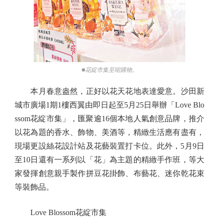
■花綻市集至啱購物。
本月春意盎然，正好以花天花地表達愛意。沙田新
城市廣場1期1樓西翼由即日起至5月25日舉辦「Love Blo
ssom花綻市集」，匯聚逾16個本地人氣創意品牌，推介
以花為題的香水、飾物、美酒等，精緻生活應有盡有，
現場更設絲花設計站及花藝裝置打卡位。此外，5月9日
至10日還有一系列以「花」為主題的精緻手作班，等大
家發揮創意親手製作拼豆花掛飾、布藝花、迷你乾花束
等裝飾品。
Love Blossom花綻市集