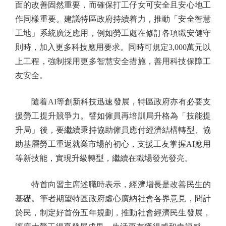
面的改善固然重要，而確保打工仔女可安全且安心地工
作同樣重要。建議特區政府持續着力，推動「安全智慧
工地」系統廣泛應用，例如勞工處在修訂各項職安健守
則時，加入更多科技應用要求。同時可規定3,000萬元以
上工程，強制採用更多智慧安全措施，善用科技保障工
友安全。
隨着AI等創新科技迅速發展，特區政府亦有必要支
援勞工提升競爭力。譬如僱員再培訓局升格為「技能提
升局」後，要繼續秉持協助僱員應付經濟結構轉型、協
助基層勞工重返就業市場的初心，支援工友掌握AI應用
等新技能，實現升級轉型，繼續在職場發光發亮。
特首向習主席述職時表示，經濟增長是改善民生的
基礎。筆者期望特區政府虛心廣納社會各界意見，問計
於民，制定好首份五年規劃，推動社會經濟民生發展，